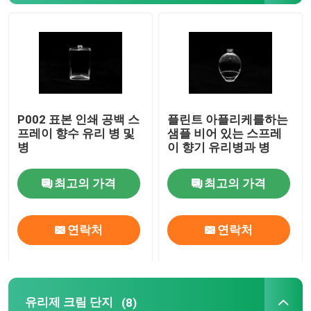
유리제 크림 단지
정유 유리병
P002 표본 인쇄 공백 스
플린트 아플리케를하는
유리제 음료 병
프레이 향수 유리 병 및
샘플 비어 있는 스프레
병
이 향기 유리병과 병
병을 공급하는 글라스 유아
최고의 가격
최고의 가격
화장품 포장 상자
연락처
연락처
선물 카드보드 박스
종이 운반체 백
유리제 크림 단지
(8)