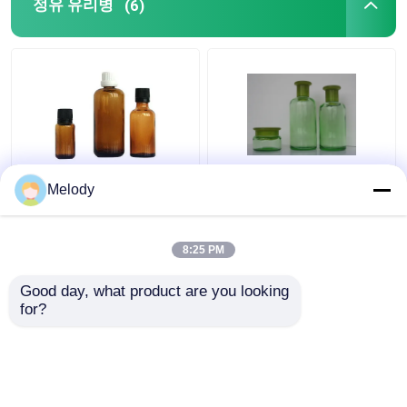
정유 유리병
(6)
캡 점적기와 호박색의
오리피스 리듀서 & 캡과
Melody
정유 유리병 100 밀리람
녹색 빛깔 정유 유리병
베르트 30 밀리람베르트
200ML 150ML 50G
10 밀리람베르트
8:25 PM
최고의 가격
최고의 가격
Good day, what product are you looking 
for?
연락처
연락처
더 많은 것을 전망하십시