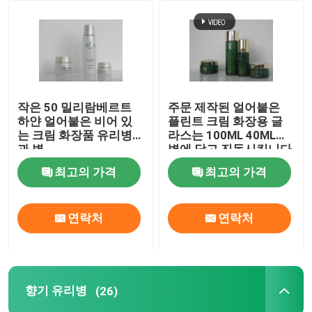
공장 투어
품질 관리
작은 50 밀리람베르트
주문 제작된 얼어붙은
하얀 얼어붙은 비어 있
플린트 크림 화장용 글
저희와 연락
는 크림 화장품 유리병
라스는 100ML 40ML을
과 병
병에 담고 진동시킵니다
최고의 가격
최고의 가격
인용 을 요청 하십시오
비어 있는 유리병
연락처
연락처
화장용 유리병
향기 유리병
(26)
향기 유리병