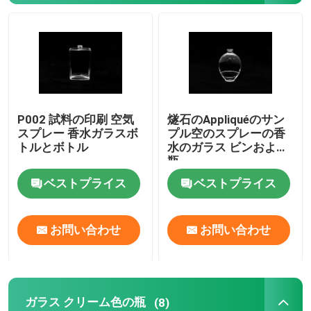
ガラス クリーム色の瓶
精油のガラス ビン
P002 試料の印刷 空気
燧石のAppliquéのサン
ガラス飲料のびん
スプレー 香水ガラスボ
プル空のスプレーの香
トルとボトル
水のガラス ビンおよび
瓶
ガラス赤ん坊の供給びん
ベストプライス
ベストプライス
化粧品の包装箱
お問い合わせ
お問い合わせ
ギフト段ボール箱
ペーパー・キャリア袋
ガラス クリーム色の瓶
(8)