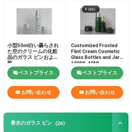
工場 ツアー
品質管理
小型50ml白い曇らされ
Customized Frosted
た空のクリームの化粧
Flint Cream Cosmetic
連絡 ください
品のガラス ビンおよび
Glass Bottles and Jars
瓶
100ML 40ML
ベストプライス
ベストプライス
引金 を 求め て ください
空のガラス ビン
お問い合わせ
お問い合わせ
化粧品のガラス ビン
香水のガラス ビン
(26)
香水のガラス ビン