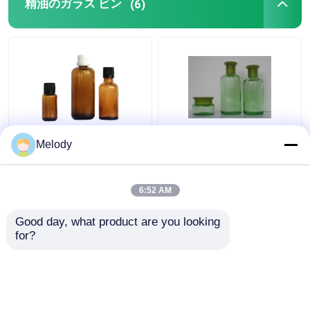
精油のガラス ビン
(6)
こはく色の精油の帽子
緑は精油のガラス ビン
Melody
の点滴器との100ml
開口部の減力剤及び帽
30ml 10mlをガラス ビ
子との200ML 150ML
ン
50Gを着色した
6:52 AM
ベストプライス
ベストプライス
Good day, what product are you looking 
for?
お問い合わせ
お問い合わせ