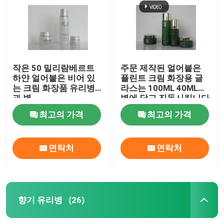
작은 50 밀리람베르트
주문 제작된 얼어붙은
하얀 얼어붙은 비어 있
플린트 크림 화장용 글
는 크림 화장품 유리병
라스는 100ML 40ML을
과 병
병에 담고 진동시킵니다
최고의 가격
최고의 가격
연락처
연락처
집
제품
향기 유리병
(26)
우리 에 관한 것