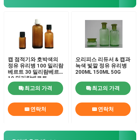
향수 포장 상자
크 라프 트 종이 라이너
박스를 패키징하는 PP
캡 점적기와 호박색의
오리피스 리듀서 & 캡과
정유 유리병 100 밀리람
녹색 빛깔 정유 유리병
베르트 30 밀리람베르트
200ML 150ML 50G
10 밀리람베르트
최고의 가격
최고의 가격
연락처
연락처