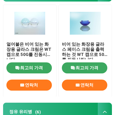
유리제 크림 단지
정유 유리병
얼어붙은 비어 있는 화
비어 있는 화장용 글라
유리제 음료 병
장용 글라스 크림은 WT
스 페이스 크림을 출력
캡으로 50G를 진동시킵
하는 것 WT 캡으로 50G
니다
를 진동시킵니다
병을 공급하는 글라스 유아
최고의 가격
최고의 가격
화장품 포장 상자
연락처
연락처
선물 카드보드 박스
종이 운반체 백
정유 유리병
(6)