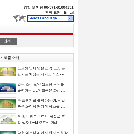
영업 및 지원
86-571-81600151
견적 요청
-
Email
Select Language
검색
제품 소개
오프셋 인쇄 엷은 조각 모양 은
판지는 화장용 패키징 박스를 비
웁니다
엷은 조각 모양 셀로판 판지를
출력하는 OEM 벌충은 화장용
패키징 박스를 비웁니다
금 골판지를 출력하는 OEM 벌
충은 화장용 패키징 박스를 비웁
니다
은 밸브 카드보드 빈 화장품 포
장 상자 OEM 오프셋 인쇄
맞춘 엠보싱 레이저 판지는 화장