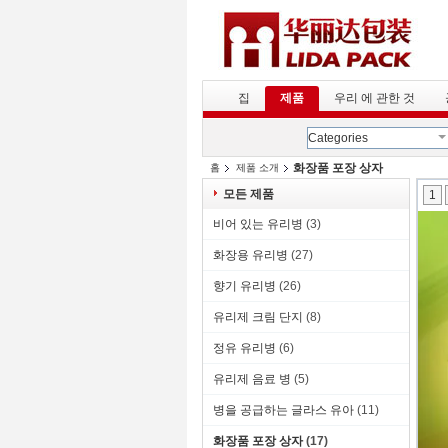
집
제품
우리 에 관한 것
Categories
화장품 포장 상자
홈
제품 소개
모든 제품
1
비어 있는 유리병
(3)
화장용 유리병
(27)
향기 유리병
(26)
유리제 크림 단지
(8)
정유 유리병
(6)
유리제 음료 병
(5)
병을 공급하는 글라스 유아
(11)
화장품 포장 상자
(17)