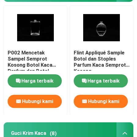
Guci Krim Kaca
Botol Kaca Minyak Esensial
P002 Mencetak
Flint Appliqué Sample
Botol Minuman Kaca
Sampel Semprot
Botol dan Stoples
Kosong Botol Kaca
Parfum Kaca Semprot
Parfum dan Botol
Kosong
Botol Susu Bayi Kaca
Harga terbaik
Harga terbaik
Kotak Kemasan Kosmetik
Hubungi kami
Hubungi kami
Kotak Karton Hadiah
Tas Pembawa Kertas
Guci Krim Kaca
(8)