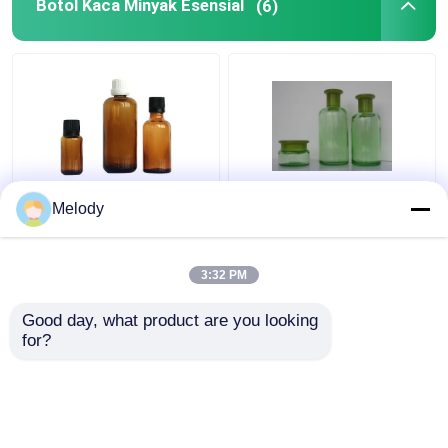
Botol Kaca Minyak Esensial
(6)
Botol Kaca Minyak
Botol Kaca Minyak
Melody
Esensial Berwarna
Esensial Berwarna Hijau
Amber 100ml 30ml
200ML 150ML 50G
10ml dengan Cap
dengan Orifice
3:32 PM
Dropper
Reducer & Cap
Harga terbaik
Harga terbaik
Good day, what product are you looking 
for?
Hubungi kami
Hubungi kami