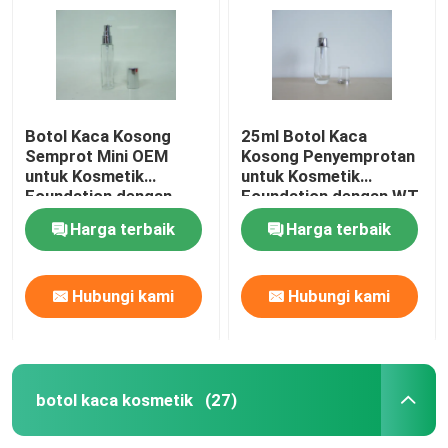
Botol Kaca Kosong
25ml Botol Kaca
Semprot Mini OEM
Kosong Penyemprotan
untuk Kosmetik
untuk Kosmetik
Foundation dengan
Foundation dengan WT
Pompa & Tutup WT
Pump & Cap
Harga terbaik
Harga terbaik
Hubungi kami
Hubungi kami
Rumah
Produk
botol kaca kosmetik
(27)
Tentang Kami