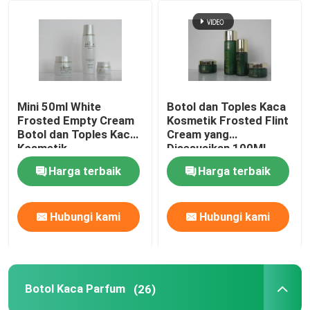
Tur Pabrik
Kontrol Kualitas
Mini 50ml White
Botol dan Toples Kaca
Frosted Empty Cream
Kosmetik Frosted Flint
Hubungi Kami
Botol dan Toples Kaca
Cream yang
Kosmetik
Disesuaikan 100ML
40ML
Harga terbaik
Harga terbaik
Minta Kutipan
Botol Kaca Kosong
Hubungi kami
Hubungi kami
botol kaca kosmetik
Botol Kaca Parfum
(26)
Botol Kaca Parfum