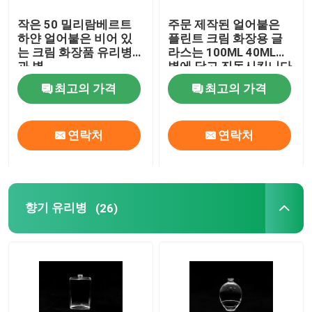
작은 50 밀리람베르트
주문 제작된 얼어붙은
하얀 얼어붙은 비어 있
플린트 크림 화장용 글
는 크림 화장품 유리병
라스는 100ML 40ML을
과 병
병에 담고 진동시킵니다
최고의 가격
최고의 가격
연락처
연락처
향기 유리병
(26)
집
제품
우리 에 관한 것