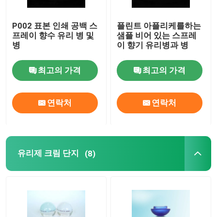
P002 표본 인쇄 공백 스
플린트 아플리케를하는
공장 투어
프레이 향수 유리 병 및
샘플 비어 있는 스프레
병
이 향기 유리병과 병
품질 관리
최고의 가격
최고의 가격
저희와 연락
연락처
연락처
인용 을 요청 하십시오
비어 있는 유리병
유리제 크림 단지
(8)
화장용 유리병
향기 유리병