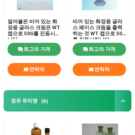
유리제 크림 단지
얼어붙은 비어 있는 화
비어 있는 화장용 글라
장용 글라스 크림은 WT
스 페이스 크림을 출력
캡으로 50G를 진동시킵
하는 것 WT 캡으로 50G
정유 유리병
니다
를 진동시킵니다
최고의 가격
최고의 가격
유리제 음료 병
연락처
연락처
병을 공급하는 글라스 유아
화장품 포장 상자
정유 유리병
(6)
선물 카드보드 박스
종이 운반체 백