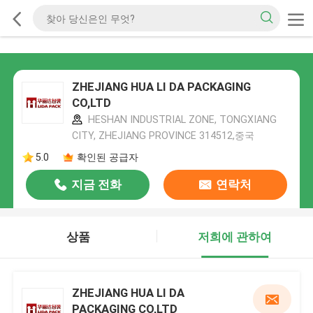
ZHEJIANG HUA LI DA PACKAGING
CO,LTD
HESHAN INDUSTRIAL ZONE, TONGXIANG
CITY, ZHEJIANG PROVINCE 314512,중국
5.0
확인된 공급자
지금 전화
연락처
상품
저희에 관하여
ZHEJIANG HUA LI DA
PACKAGING CO,LTD