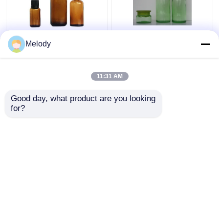
향수 포장 상자
캡 점적기와 호박색의
오리피스 리듀서 & 캡과
Melody
정유 유리병 100 밀리람
녹색 빛깔 정유 유리병
크 라프 트 종이 라이너
베르트 30 밀리람베르트
200ML 150ML 50G
10 밀리람베르트
11:31 AM
박스를 패키징하는 PP
최고의 가격
최고의 가격
Good day, what product are you looking 
for?
연락처
연락처
더 많은 것을 전망하십시
오
홈
사이트맵
연락처
Desktop Site
사이트맵
Privacy Policy