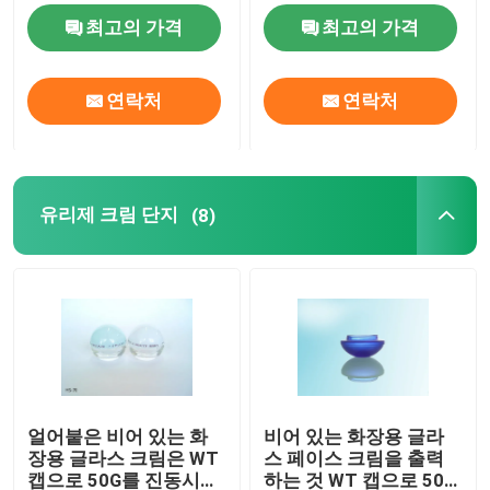
최고의 가격
최고의 가격
유리제 크림 단지
연락처
연락처
정유 유리병
유리제 음료 병
유리제 크림 단지
(8)
병을 공급하는 글라스 유아
화장품 포장 상자
선물 카드보드 박스
얼어붙은 비어 있는 화
비어 있는 화장용 글라
장용 글라스 크림은 WT
스 페이스 크림을 출력
종이 운반체 백
캡으로 50G를 진동시킵
하는 것 WT 캡으로 50G