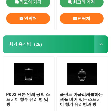
최고의 가격
최고의 가격
공장 투어
연락처
연락처
품질 관리
향기 유리병
(26)
저희와 연락
인용 을 요청 하십시오
비어 있는 유리병
화장용 유리병
P002 표본 인쇄 공백 스
플린트 아플리케를하는
프레이 향수 유리 병 및
샘플 비어 있는 스프레
병
이 향기 유리병과 병
향기 유리병