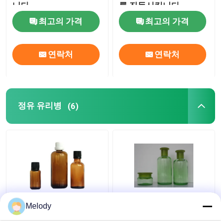
니다
를 진동시킵니다
최고의 가격
최고의 가격
향수 포장 상자
연락처
연락처
크 라프 트 종이 라이너
박스를 패키징하는 PP
정유 유리병
(6)
캡 점적기와 호박색의
오리피스 리듀서 & 캡과
Melody
정유 유리병 100 밀리람
녹색 빛깔 정유 유리병