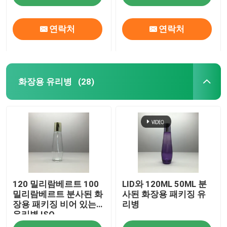
연락처
연락처
화장용 유리병
(28)
집
120 밀리람베르트 100
LID와 120ML 50ML 분
제품
밀리람베르트 분사된 화
사된 화장용 패키징 유
장용 패키징 비어 있는
리병
유리병 ISO
우리 에 관한 것