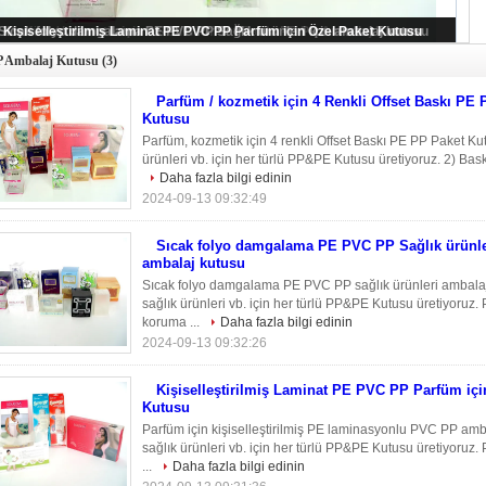
Parfüm / kozmetik için 4 Renkli Offset Baskı PE PP Ambalaj Kutusu
P Ambalaj Kutusu
(3)
Parfüm / kozmetik için 4 Renkli Offset Baskı PE
Kutusu
Parfüm, kozmetik için 4 renkli Offset Baskı PE PP Paket Kut
ürünleri vb. için her türlü PP&PE Kutusu üretiyoruz. 2) Baskı 
Daha fazla bilgi edinin
2024-09-13 09:32:49
Sıcak folyo damgalama PE PVC PP Sağlık ürünler
ambalaj kutusu
Sıcak folyo damgalama PE PVC PP sağlık ürünleri ambalaj k
sağlık ürünleri vb. için her türlü PP&PE Kutusu üretiyoruz.
koruma ...
Daha fazla bilgi edinin
2024-09-13 09:32:26
Kişiselleştirilmiş Laminat PE PVC PP Parfüm içi
Kutusu
Parfüm için kişiselleştirilmiş PE laminasyonlu PVC PP amba
sağlık ürünleri vb. için her türlü PP&PE Kutusu üretiyoruz.
...
Daha fazla bilgi edinin