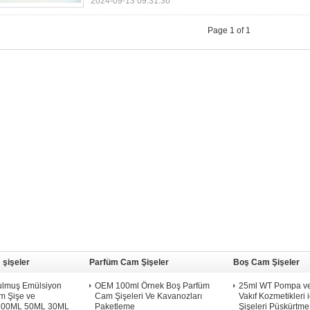
2024-09-13 09:31:36
Page 1 of 1
 şişeler
Parfüm Cam Şişeler
Boş Cam Şişeler
rulmuş Emülsiyon
OEM 100ml Örnek Boş Parfüm
25ml WT Pompa ve
m Şişe ve
Cam Şişeleri Ve Kavanozları
Vakıf Kozmetikleri
 100ML 50ML 30ML
Paketleme
Şişeleri Püskürtme