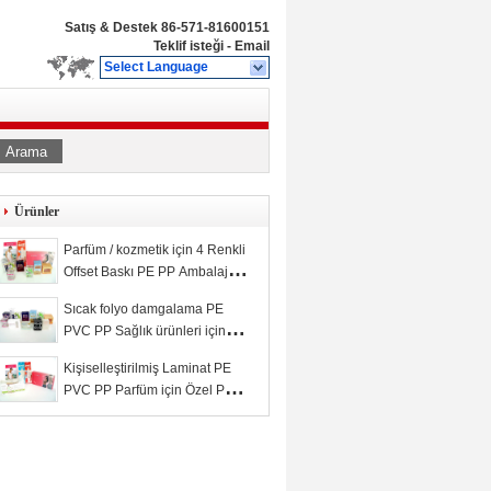
Satış & Destek
86-571-81600151
Teklif isteği
-
Email
Select Language
Arama
Ürünler
Parfüm / kozmetik için 4 Renkli
Offset Baskı PE PP Ambalaj
Kutusu
Sıcak folyo damgalama PE
PVC PP Sağlık ürünleri için
ambalaj kutusu
Kişiselleştirilmiş Laminat PE
PVC PP Parfüm için Özel Paket
Kutusu