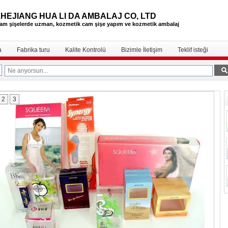
ZHEJIANG HUA LI DA AMBALAJ CO, LTD
am şişelerde uzman, kozmetik cam şişe
yapım ve kozmetik ambalaj
a
Fabrika turu
Kalite Kontrolü
Bizimle İletişim
Teklif isteği
2
3