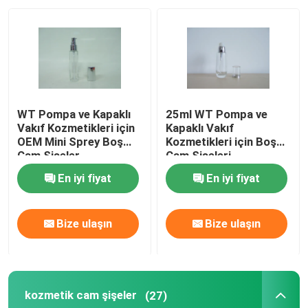
Fabrika turu
Kalite Kontrolü
WT Pompa ve Kapaklı
25ml WT Pompa ve
Bizimle İletişim
Vakıf Kozmetikleri için
Kapaklı Vakıf
OEM Mini Sprey Boş
Kozmetikleri için Boş
Cam Şişeler
Cam Şişeleri
Püskürtme
Bir İndirim İste
En iyi fiyat
En iyi fiyat
Boş Cam Şişeler
Bize ulaşın
Bize ulaşın
kozmetik cam şişeler
kozmetik cam şişeler
(27)
Parfüm Cam Şişeler