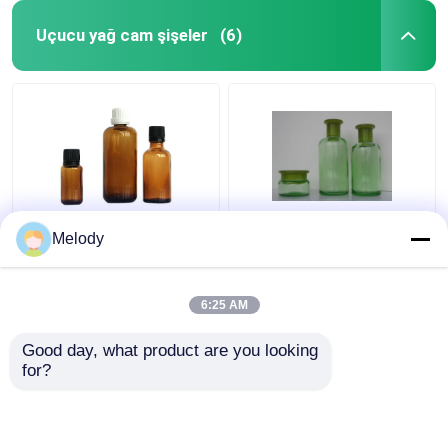
Uçucu yağ cam şişeler
(6)
Amber Renkli Esansiyel
Yeşil Renkli Esansiyel
Melody
Yağ Cam Şişeler 100ml
Yağ Cam Şişeler 200ML
30ml 10ml Kapaklı
150ML 50G, Orifis
Damlalıklı
Redüktörlü ve Kapaklı
6:25 AM
En iyi fiyat
En iyi fiyat
Good day, what product are you looking 
for?
Bize ulaşın
Bize ulaşın