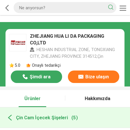
ZHEJIANG HUA LI DA PACKAGING
CO,LTD
HESHAN INDUSTRIAL ZONE, TONGXIANG
CITY, ZHEJIANG PROVINCE 314512,Çin
5.0
Onaylı tedarikçi
Şimdi ara
Bize ulaşın
Ürünler
Hakkımızda
Çin Cam İçecek Şişeleri
(5)