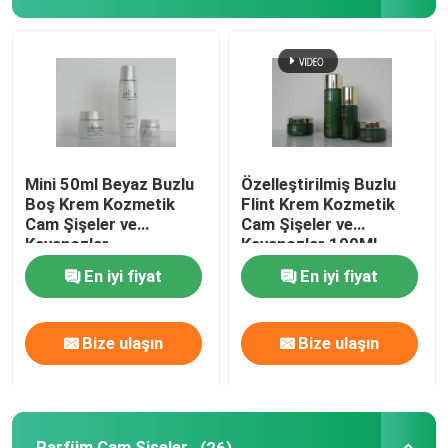
Cam Krem Kavanozlar
Uçucu yağ cam şişeler
Cam İçecek Şişeleri
Mini 50ml Beyaz Buzlu
Özelleştirilmiş Buzlu
Boş Krem Kozmetik
Flint Krem Kozmetik
Cam Şişeler ve
Cam Şişeler ve
Cam Bebek Biberonları
Kavanozlar
Kavanozlar 100ML
40ML
En iyi fiyat
En iyi fiyat
Kozmetik Ambalaj Kutuları
Bize ulaşın
Bize ulaşın
Hediyelik Karton Kutular
Kağıt Taşıyıcı Torbalar
Parfüm Cam Şişeler
(26)