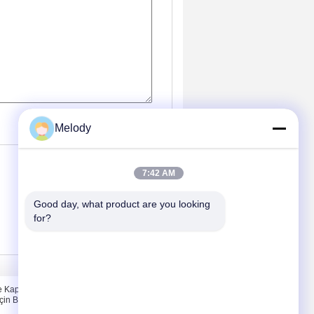
(
0
/ 3000)
Melody
7:42 AM
Good day, what product are you looking 
for?
Bizimle İletişim
 Kapaklı
Bizimle İletişim
 için Boş Cam
Bir İndirim İste