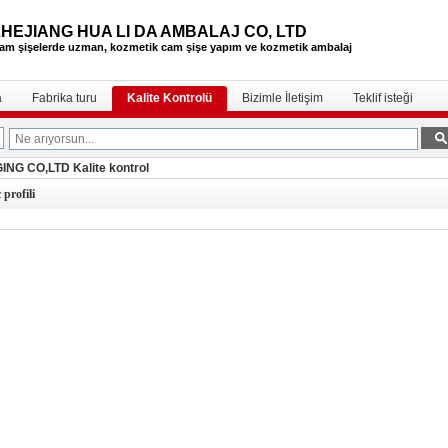
ZHEJIANG HUA LI DA AMBALAJ CO, LTD
am şişelerde uzman, kozmetik cam şişe
yapım ve kozmetik ambalaj
a
Fabrika turu
Kalite Kontrolü
Bizimle İletişim
Teklif isteği
G CO,LTD Kalite kontrol
 profili