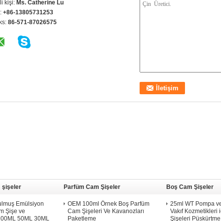
ili kişi:
Ms. Catherine Lu
l:
+86-13805731253
ks:
86-571-87026575
 şişeler
Parfüm Cam Şişeler
Boş Cam Şişeler
rulmuş Emülsiyon
OEM 100ml Örnek Boş Parfüm
25ml WT Pompa ve
m Şişe ve
Cam Şişeleri Ve Kavanozları
Vakıf Kozmetikleri
 100ML 50ML 30ML
Paketleme
Şişeleri Püskürtme