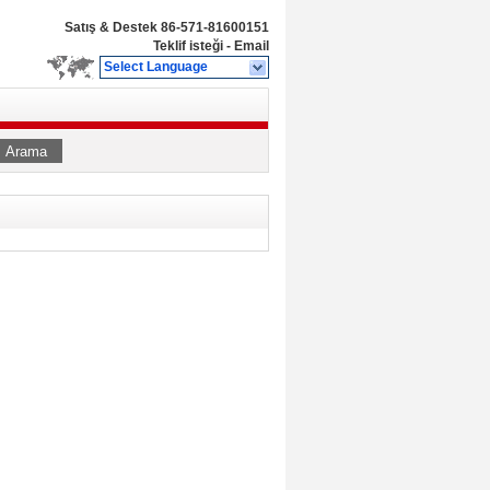
Satış & Destek
86-571-81600151
Teklif isteği
-
Email
Select Language
Arama