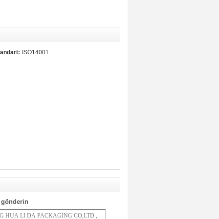
andart:
ISO14001
 gönderin