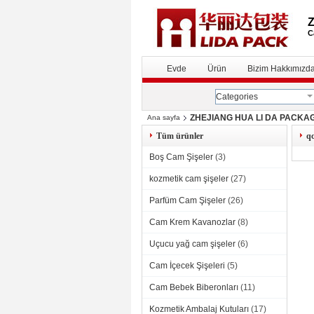
C
Evde
Ürün
Bizim Hakkımızd
Categories
ZHEJIANG HUA LI DA PACKAGIN
Ana sayfa
Tüm ürünler
qc
Boş Cam Şişeler
(3)
kozmetik cam şişeler
(27)
Parfüm Cam Şişeler
(26)
Cam Krem Kavanozlar
(8)
Uçucu yağ cam şişeler
(6)
Cam İçecek Şişeleri
(5)
Cam Bebek Biberonları
(11)
Kozmetik Ambalaj Kutuları
(17)