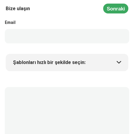
Bize ulaşın
Sonraki
Email
Şablonları hızlı bir şekilde seçin:
Ürün fiyatı
Min.order quantity
Bir numune isteyin
Daha fazla detay