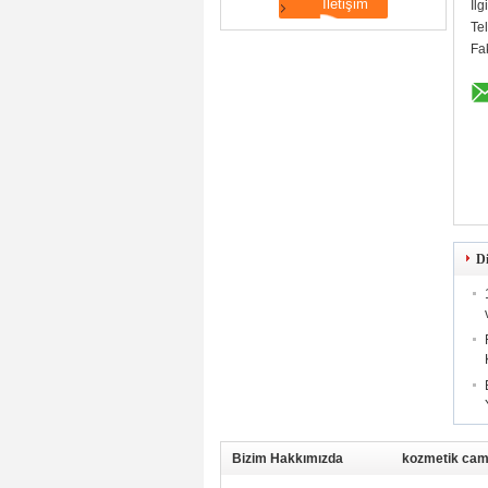
İlg
Te
Fa
Di
Bizim Hakkımızda
kozmetik cam