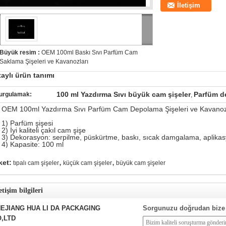
İletişim
Büyük resim :
OEM 100ml Baskı Sıvı Parfüm Cam
Saklama Şişeleri ve Kavanozları
aylı ürün tanımı
100 ml Yazdırma Sıvı büyük cam şişeler
Parfüm de
urgulamak:
,
OEM 100ml Yazdırma Sıvı Parfüm Cam Depolama Şişeleri ve Kavanoz
1) Parfüm şişesi
2) İyi kaliteli çakıl cam şişe
3) Dekorasyon: serpilme, püskürtme, baskı, sıcak damgalama, aplika
4) Kapasite: 100 ml
,
,
ket:
tıpalı cam şişeler
küçük cam şişeler
büyük cam şişeler
etişim bilgileri
EJIANG HUA LI DA PACKAGING
Sorgunuzu doğrudan bize
,LTD