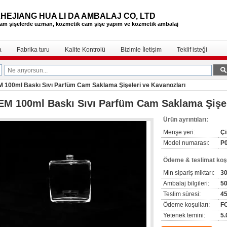
ZHEJIANG HUA LI DA AMBALAJ CO, LTD
am şişelerde uzman, kozmetik cam şişe
yapım ve kozmetik ambalaj
a
Fabrika turu
Kalite Kontrolü
Bizimle İletişim
Teklif isteği
 100ml Baskı Sıvı Parfüm Cam Saklama Şişeleri ve Kavanozları
M 100ml Baskı Sıvı Parfüm Cam Saklama Şişel
Ürün ayrıntıları:
Menşe yeri:
Çi
Model numarası:
P
Ödeme & teslimat koşu
Min sipariş miktarı:
3
Ambalaj bilgileri:
50
Teslim süresi:
4
Ödeme koşulları:
F
Yetenek temini:
5.