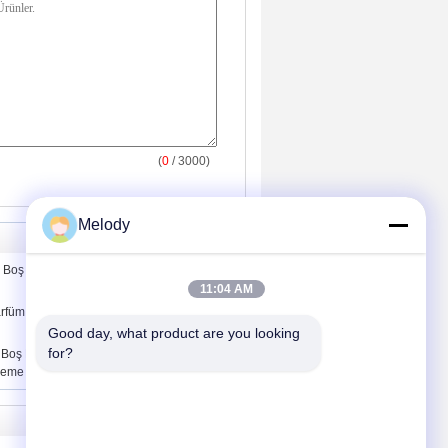
(
0
/ 3000)
Melody
 Boş Spray Parfüm Cam Şişeleri ve
11:04 AM
arfüm Cam Şişesi Dondurma püskürtme
Good day, what product are you looking 
for?
Boş Parfüm Cam Şişeleri Ve
tleme
Bizimle İletişim