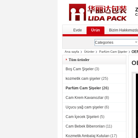
C
Evde
Ürün
Bizim Hakkımızd
Categories
OEM
Ana sayfa
Ürünler
Parfüm Cam Şişeler
Tüm ürünler
OE
Boş Cam Şişeler
(3)
kozmetik cam şişeler
(25)
Parfüm Cam Şişeler
(26)
Cam Krem Kavanozlar
(8)
Uçucu yağ cam şişeler
(6)
Cam İçecek Şişeleri
(5)
Cam Bebek Biberonları
(11)
Kozmetik Ambalaj Kutuları
(17)