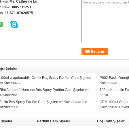
ili kişi:
Ms. Catherine Lu
l:
+86-13805731253
ks:
86-571-87026575
ğer ürünler
100ml Uygulanabilir Örnek Boş Spray Parfüm Cam Şişeleri
P002 Baskı Örneği
ve Kavanozlar
Kavanozları
Flint Appliqué Numune Boş Sprey Parfüm Cam Şişeler ve
100ml Kapasite P
Kavanozlar
baskı
Buzlu Boş Sprey Parfüm Cam Şişeleri ve Kavanozlarının
OEM 100ml Örnek 
Yazdırılması
Kavanozları Pake
 şişeler
Parfüm Cam Şişeler
Boş Cam Şişeler