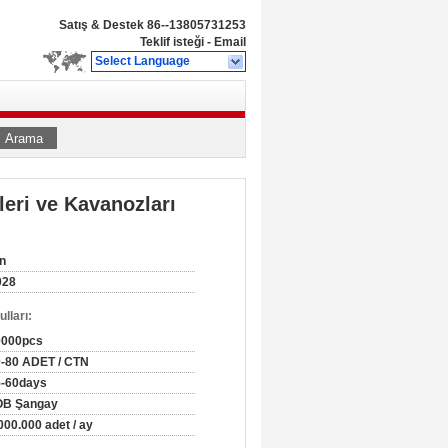
Satış & Destek
86--13805731253
Teklif isteği
-
Email
Select Language
Arama
eri ve Kavanozları
n
028
lları:
0000pcs
-80 ADET / CTN
5-60days
OB Şangay
000.000 adet / ay