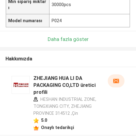
Min sipariş miktar
30000pcs
ı
Model numarası
P024
Daha fazla göster
Hakkımızda
ZHEJIANG HUA LI DA
PACKAGING CO,LTD üretici
profili
HESHAN INDUSTRIAL ZONE,
TONGXIANG CITY, ZHEJIANG
PROVINCE 314512 ,Çin
5.0
Onaylı tedarikçi