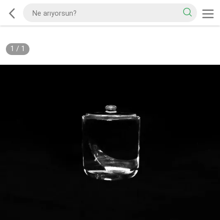
1
/
1