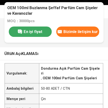
OEM 100ml Buzlanma Şeffaf Parfüm Cam Şişeler
ve Kavanozlar
MOQ：30000pcs
En iyi fiyat
Bizimle iletişim kur
ÜRüN AçıKLAMASı
Dondurma Açık Parfüm Cam Şişele
Vurgulamak:
ri
,
OEM 100ml Parfüm Cam Şişeleri
Ambalaj bilgileri
50-80 ADET / CTN
Menşe yeri
Çin