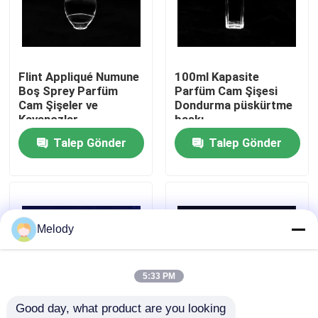
Fabrika turu
Flint Appliqué Numune
100ml Kapasite
Kalite Kontrolü
Boş Sprey Parfüm
Parfüm Cam Şişesi
Cam Şişeler ve
Dondurma püskürtme
Kavanozlar
baskı
Bizimle İletişim
Talep Gönder
Talep Gönder
Bir İndirim İste
Boş Cam Şişeler
Melody
kozmetik cam şişeler
5:33 PM
Good day, what product are you looking 
Parfüm Cam Şişeler