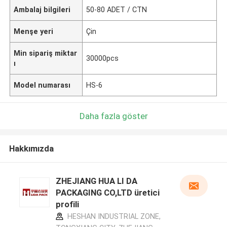
Ambalaj bilgileri
50-80 ADET / CTN
Menşe yeri
Çin
Min sipariş miktar
30000pcs
ı
Model numarası
HS-6
Daha fazla göster
Hakkımızda
ZHEJIANG HUA LI DA
PACKAGING CO,LTD üretici
profili
HESHAN INDUSTRIAL ZONE,