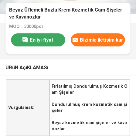
Beyaz Üflemeli Buzlu Krem Kozmetik Cam Şişeler
ve Kavanozlar
MOQ：30000pcs
En iyi fiyat
Bizimle iletişim kur
ÜRüN AçıKLAMASı
Fırlatılmış Dondurulmuş Kozmetik C
am Şişeler
,
Dondurulmuş krem kozmetik cam şi
Vurgulamak:
şeler
,
Beyaz kozmetik cam şişeler ve kava
nozlar