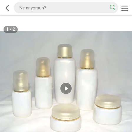
1
/
2