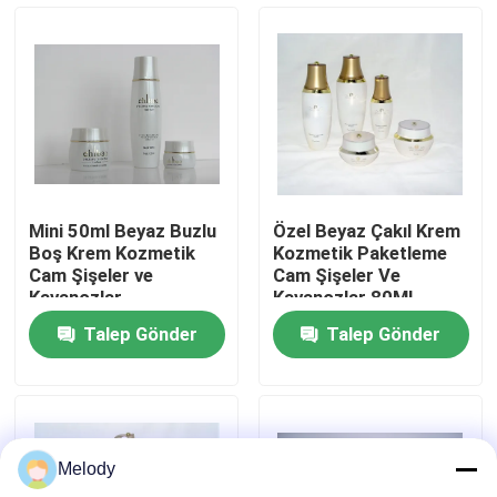
Fabrika turu
Kalite Kontrolü
Bizimle İletişim
Mini 50ml Beyaz Buzlu
Özel Beyaz Çakıl Krem
Boş Krem Kozmetik
Kozmetik Paketleme
Bir İndirim İste
Cam Şişeler ve
Cam Şişeler Ve
Kavanozlar
Kavanozlar 80ML
30ML
Talep Gönder
Talep Gönder
Boş Cam Şişeler
kozmetik cam şişeler
Melody
Parfüm Cam Şişeler