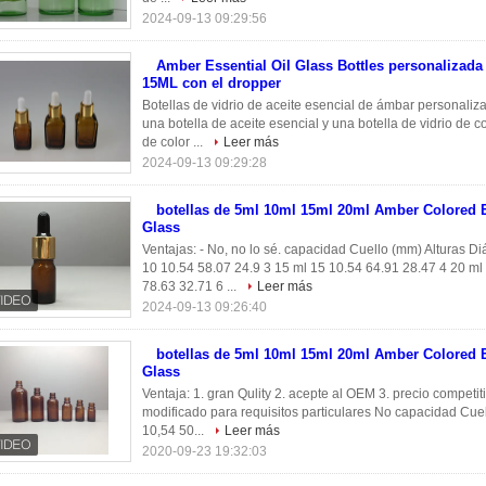
2024-09-13 09:29:56
Amber Essential Oil Glass Bottles personalizad
15ML con el dropper
Botellas de vidrio de aceite esencial de ámbar personal
una botella de aceite esencial y una botella de vidrio de c
de color ...
Leer más
2024-09-13 09:29:28
botellas de 5ml 10ml 15ml 20ml Amber Colored E
Glass
Ventajas: - No, no lo sé. capacidad Cuello (mm) Alturas D
10 10.54 58.07 24.9 3 15 ml 15 10.54 64.91 28.47 4 20 ml
78.63 32.71 6 ...
Leer más
2024-09-13 09:26:40
botellas de 5ml 10ml 15ml 20ml Amber Colored E
Glass
Ventaja: 1. gran Qulity 2. acepte al OEM 3. precio competit
modificado para requisitos particulares No capacidad Cuel
10,54 50...
Leer más
2020-09-23 19:32:03