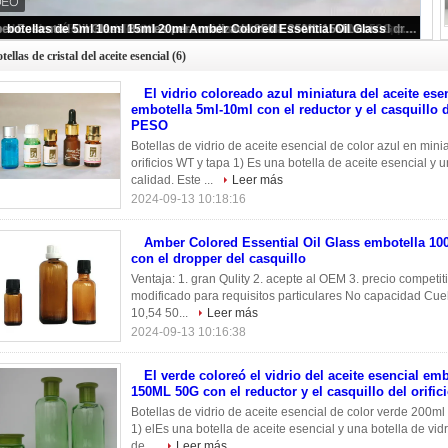
El vidrio coloreado azul miniatura del aceite esencial embotella 5ml-10ml con el reductor y el casquillo del orificio del PESO
tellas de cristal del aceite esencial
(6)
El vidrio coloreado azul miniatura del aceite ese
embotella 5ml-10ml con el reductor y el casquillo de
PESO
Botellas de vidrio de aceite esencial de color azul en mini
orificios WT y tapa 1) Es una botella de aceite esencial y 
calidad. Este ...
Leer más
2024-09-13 10:18:16
Amber Colored Essential Oil Glass embotella 1
con el dropper del casquillo
Ventaja: 1. gran Qulity 2. acepte al OEM 3. precio competit
modificado para requisitos particulares No capacidad Cuel
10,54 50...
Leer más
2024-09-13 10:16:38
El verde coloreó el vidrio del aceite esencial em
150ML 50G con el reductor y el casquillo del orific
Botellas de vidrio de aceite esencial de color verde 200ml
1) elEs una botella de aceite esencial y una botella de vid
de ...
Leer más