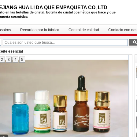
EJIANG HUA LI DA QUE EMPAQUETA CO, LTD
to en las botellas de cristal, botella de cristal cosmética que hace y que
queta cosmética
osotros
Recorrido por la fábrica
Control de calidad
Contacta con nos
ceite esencial
2
3
4
5