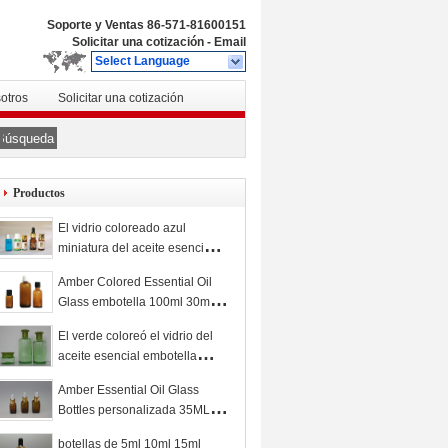
Soporte y Ventas
86-571-81600151
Solicitar una cotización
-
Email
Select Language
otros
Solicitar una cotización
Búsqueda
Productos
El vidrio coloreado azul
miniatura del aceite esencial
embotella 5ml-10ml con el
Amber Colored Essential Oil
reductor y el casquillo del
Glass embotella 100ml 30ml
orificio del PESO
10ml con el dropper del
El verde coloreó el vidrio del
casquillo
aceite esencial embotella
200ML 150ML 50G con el
Amber Essential Oil Glass
reductor y el casquillo del
Bottles personalizada 35ML
orificio
25ML 15ML con el dropper
botellas de 5ml 10ml 15ml