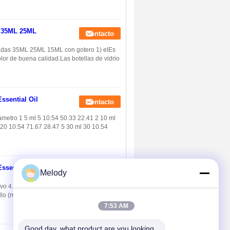
a 35ML 25ML
Contacto
izadas 35ML 25ML 15ML con gotero 1) elEs
olor de buena calidad.Las botellas de vidrio
ssential Oil
Contacto
iámetro 1 5 ml 5 10.54 50.33 22.41 2 10 ml
 20 10.54 71.67 28.47 5 30 ml 30 10.54
ssential Oil
Contacto
Melody
ivo 4. entrega oportuna/servicio sincero 5.
lo (milímetros) Altura Diámetro 1 5ml 5
7:53 AM
Good day, what product are you looking 