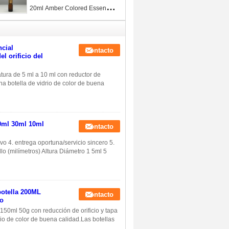
20ml Amber Colored Essential
Oil Glass
ncial
Contacto
l orificio del
atura de 5 ml a 10 ml con reductor de
una botella de vidrio de color de buena
00ml 30ml 10ml
Contacto
ivo 4. entrega oportuna/servicio sincero 5.
lo (milímetros) Altura Diámetro 1 5ml 5
botella 200ML
Contacto
io
 150ml 50g con reducción de orificio y tapa
rio de color de buena calidad.Las botellas