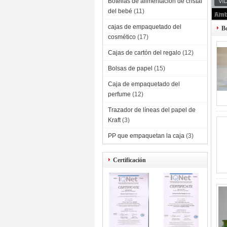
Botellas de alimentación de cristal
del bebé
(11)
cajas de empaquetado del
Bo
cosmético
(17)
Cajas de cartón del regalo
(12)
Bolsas de papel
(15)
Caja de empaquetado del
perfume
(12)
Trazador de líneas del papel de
Kraft
(3)
PP que empaquetan la caja
(3)
Certificación