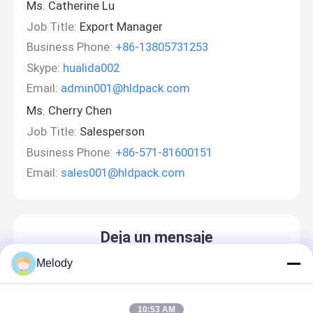
Ms. Catherine Lu
Job Title:
Export Manager
Business Phone:
+86-13805731253
Skype:
hualida002
Email:
admin001@hldpack.com
Ms. Cherry Chen
Job Title:
Salesperson
Business Phone:
+86-571-81600151
Email:
sales001@hldpack.com
Deja un mensaje
¡Te llamaremos pronto!
Melody
10:53 AM