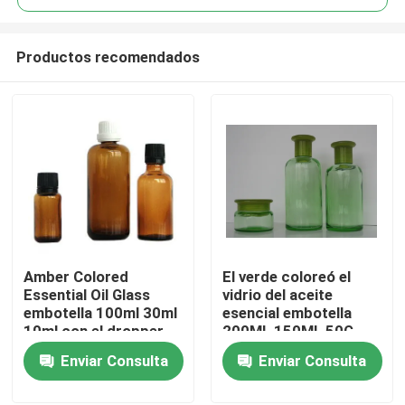
Productos recomendados
Amber Colored
El verde coloreó el
En casa
Essential Oil Glass
vidrio del aceite
embotella 100ml 30ml
esencial embotella
10ml con el dropper
200ML 150ML 50G
Productos
del casquillo
con el reductor y el
Enviar Consulta
Enviar Consulta
casquillo del orificio
Sobre nosotros