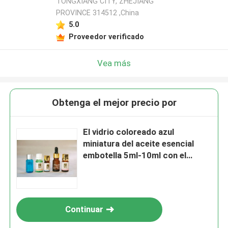
TONGXIANG CITY, ZHEJIANG
PROVINCE 314512 ,China
5.0
Proveedor verificado
Vea más
Obtenga el mejor precio por
El vidrio coloreado azul
miniatura del aceite esencial
embotella 5ml-10ml con el
reductor y el casquillo del
orificio del PESO
Continuar