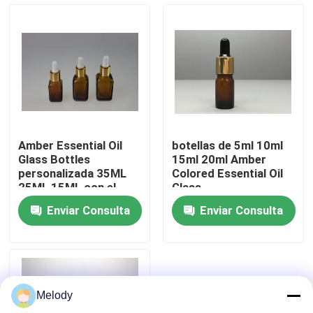
Recorrido por la fábrica
Control de calidad
Contacta con nosotros
Amber Essential Oil
botellas de 5ml 10ml
Glass Bottles
15ml 20ml Amber
Solicitar una cita
personalizada 35ML
Colored Essential Oil
25ML 15ML con el
Glass
dropper
Enviar Consulta
Enviar Consulta
Botellas de vidrio vacías
botellas de cristal cosméticas
Melody
Botellas de vidrio del perfume