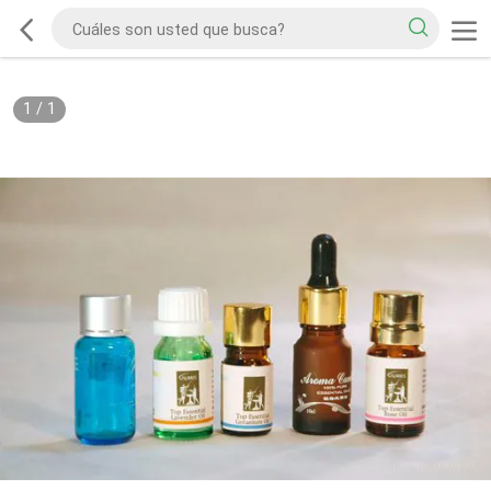
1
/
1