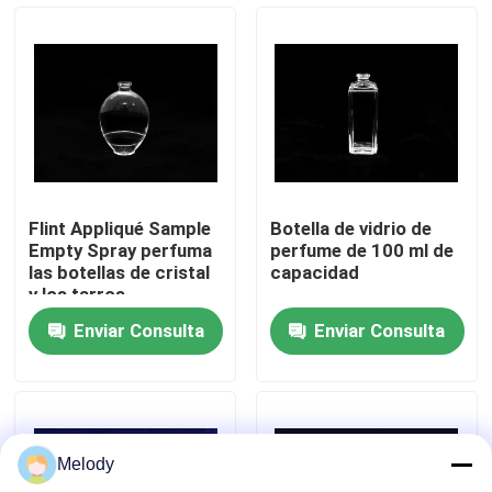
Recorrido por la fábrica
Control de calidad
Contacta con nosotros
Flint Appliqué Sample
Botella de vidrio de
Empty Spray perfuma
perfume de 100 ml de
Solicitar una cita
las botellas de cristal
capacidad
y los tarros
Enviar Consulta
Enviar Consulta
Botellas de vidrio vacías
botellas de cristal cosméticas
Melody
Botellas de vidrio del perfume