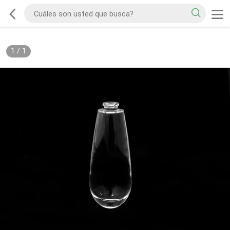
1
/
1