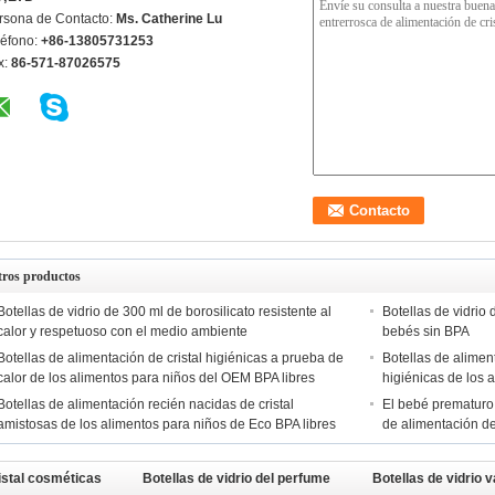
rsona de Contacto:
Ms. Catherine Lu
léfono:
+86-13805731253
x:
86-571-87026575
tros productos
Botellas de vidrio de 300 ml de borosilicato resistente al
Botellas de vidrio 
calor y respetuoso con el medio ambiente
bebés sin BPA
Botellas de alimentación de cristal higiénicas a prueba de
Botellas de alimen
calor de los alimentos para niños del OEM BPA libres
higiénicas de los 
Botellas de alimentación recién nacidas de cristal
El bebé prematuro 
amistosas de los alimentos para niños de Eco BPA libres
de alimentación de
ristal cosméticas
Botellas de vidrio del perfume
Botellas de vidrio 