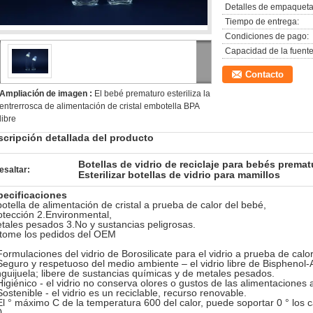
Detalles de empaqueta
Tiempo de entrega:
Condiciones de pago:
Capacidad de la fuente
Contacto
Ampliación de imagen :
El bebé prematuro esteriliza la
entrerrosca de alimentación de cristal embotella BPA
libre
scripción detallada del producto
Botellas de vidrio de reciclaje para bebés prema
esaltar:
Esterilizar botellas de vidrio para mamillos
pecificaciones
botella de alimentación de cristal a prueba de calor del bebé,
tección 2.Environmental,
ales pesados 3.No y sustancias peligrosas.
tome los pedidos del OEM
Formulaciones del vidrio de Borosilicate para el vidrio a prueba de calor
Seguro y respetuoso del medio ambiente – el vidrio libre de Bisphenol-A
guijuela; libere de sustancias químicas y de metales pesados.
iénico - el vidrio no conserva olores o gustos de las alimentaciones a
tenible - el vidrio es un reciclable, recurso renovable.
El ° máximo C de la temperatura 600 del calor, puede soportar 0 ° los c
.