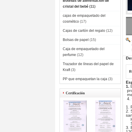
Botellas de alimentación de
cristal del bebé
(11)
cajas de empaquetado del
cosmético
(17)
Cajas de cartón del regalo
(12)
Bolsas de papel
(15)
Caja de empaquetado del
perfume
(12)
De
Trazador de líneas del papel de
Kraft
(3)
R
PP que empaquetan la caja
(3)
Es
1.
pro
Certificación
met
4. 
1. 
2. 
san
Hig
Sos
3. 
120