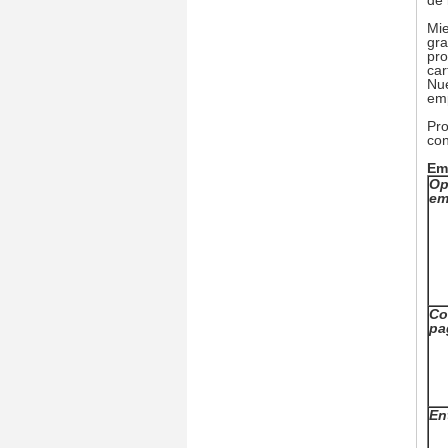
de 
Mie
gra
pro
car
Nue
em
Pro
con
Em
Op
em
Co
pa
En