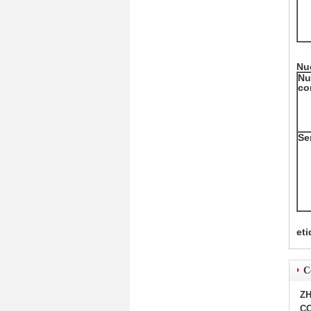
Nu
Nu
co
Se
eti
C
ZH
CO