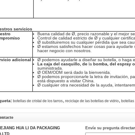
estros servicios
estro
Buena calidad de Ø, precio razonable y el mejor ser
mpromiso
Control de calidad estricto de Ø y cualquier certifi
Ø substituiremos su cualquier pérdida que sea cau
Ø estamos satisfechos hacer cosas para ayudarle s
hacer negocio con nosotros.
rvicio adicional
Ø podemos ayudarle a diseñar su botella, o haga el
La caja del casquillo, de
la
bomba, del espray o
suministrada.
Ø OEM/ODM será dado la bienvenida.
Ø podemos proporcionarle la letra de invitación, pa
está dispuesto a visitar China.
Ø cualquier otra necesidad de la ayuda, intentare
,
,
queta:
botellas de cristal de los tarros
reciclaje de las botellas de vidrio
botellas
ontacto
EJIANG HUA LI DA PACKAGING
Envíe su pregunta directa
,LTD