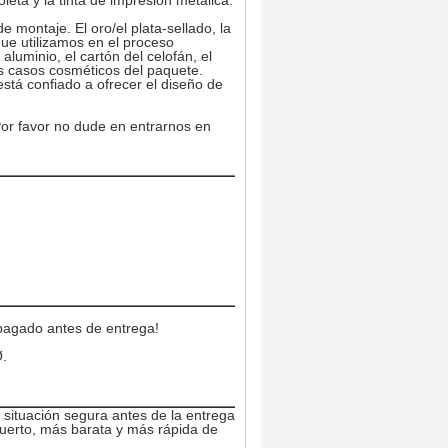
oleta y la tinta de impresión metálica.
 montaje. El oro/el plata-sellado, la
 que utilizamos en el proceso
aluminio, el cartón del celofán, el
os casos cosméticos del paquete.
stá confiado a ofrecer el diseño de
Por favor no dude en entrarnos en
pagado antes de entrega!
Ø.
situación segura antes de la entrega.
uerto, más barata y más rápida de