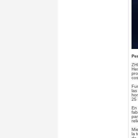
Pe
ZHE
Hes
pro
cos
Fun
las
hor
25 
En 
fab
par
rel
Mie
la 