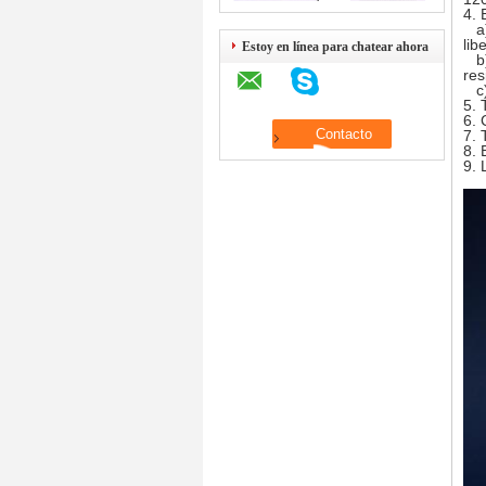
4. 
a) 
lib
Estoy en línea para chatear ahora
b) 
res
c)
5. 
6. 
7. 
8. 
9. 