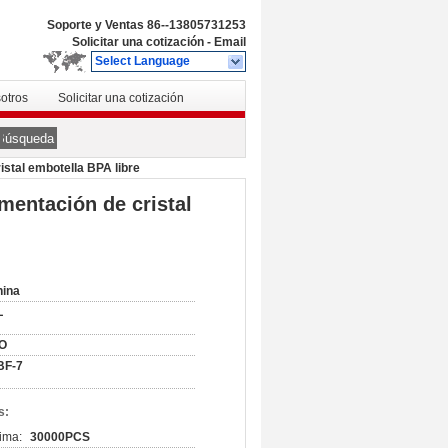
Soporte y Ventas
86--13805731253
Solicitar una cotización
-
Email
Select Language
otros
Solicitar una cotización
Búsqueda
istal embotella BPA libre
imentación de cristal
hina
L
SO
BF-7
s:
ima:
30000PCS