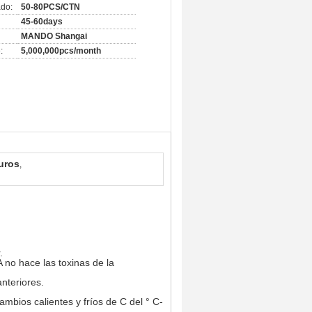
do:
50-80PCS/CTN
45-60days
MANDO Shangai
:
5,000,000pcs/month
turos
,
.
 no hace las toxinas de la
nteriores.
ambios calientes y fríos de C del ° C-