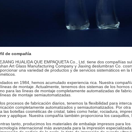
rfil de compañía
JIANG HUALIDA QUE EMPAQUETA Co., Ltd. tiene dos compañías subsid
han Art Glass Manufacturing Company y Jiaxing deslumbran Co. cosmé
porcionar una variedad de productos y de servicios sistemáticos en la be
méticos.
dados en 1984, hemos acumulado experiencia rica. Nuestra compañía
 líneas de montaje. Actualmente, tenemos dos sistemas de los hornos 
no para las líneas de montaje completamente automatizadas de fabrica
líneas de montaje semiautomatizadas.
los procesos de fabricación diarios, tenemos la flexibilidad para inter
ricación completamente automatizados y semiautomatizados. Por otra 
a las botellas cosméticas de cristal, tales como helar, rociadura, impre
ieve y applique. Nuestra compañía también proporciona los casquillos,
ntras tanto, producimos los materiales de embalaje impresos para los
tecnología internacional más avanzada para la impresión especializada. U