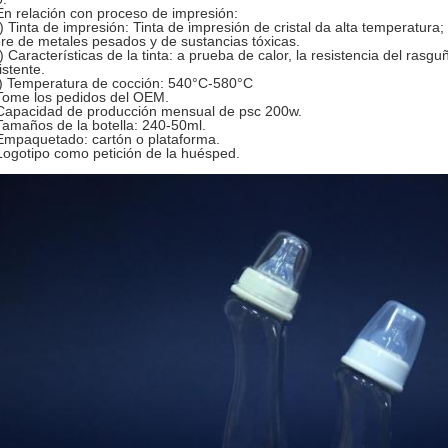
En relación con proceso de impresión:
Tinta de impresión: Tinta de impresión de cristal da alta temperatura
ere de metales pesados y de sustancias tóxicas.
Características de la tinta: a prueba de calor, la resistencia del rasg
istente.
 Temperatura de cocción: 540°C-580°C
Tome los pedidos del OEM.
Capacidad de producción mensual de psc 200w.
Tamaños de la botella: 240-50ml.
Empaquetado: cartón o plataforma.
Logotipo como petición de la huésped.