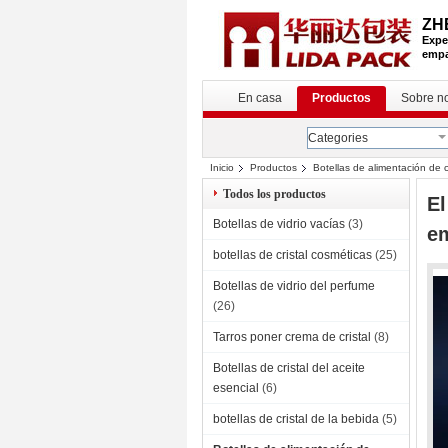
ZH
Exper
empa
En casa
Productos
Sobre n
Categories
Inicio
Productos
Botellas de alimentación de c
Todos los productos
El
Botellas de vidrio vacías
(3)
em
botellas de cristal cosméticas
(25)
Botellas de vidrio del perfume
(26)
Tarros poner crema de cristal
(8)
Botellas de cristal del aceite
esencial
(6)
botellas de cristal de la bebida
(5)