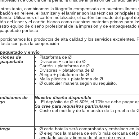
impresión de codicia de la perla, la tinta de impresión de curado ultravi
ntras tanto, combinamos la litografía compensada en nuestras líneas de
bación en relieve, el barnizar y el laminar son las técnicas principales
fundo. Utilizamos el cartón metalizado, el cartón laminado del papel de 
tón del laser y el cartón blanco como nuestras materias primas para l
stro equipo de diseño profesional de la impresión y de empaquetado e
paquetado perfecto.
porcionamos los productos de alta calidad y los servicios excelentes. 
tacto con para la cooperación.
paquetado y envío
ciones de
Plataforma de Ø
paquetado
Divisores + cartón de Ø
Cartón + plataforma de Ø
Divisores + plataforma de Ø
Abrigo + plataforma de Ø
Malla plástica + plataforma de Ø
Ø cualquier manera según su requisito.
ndiciones de
Nuestro diseño disponible
go
¡El depósito de Ø el 30%, el 70% se debe pagar a
Su cree para requisitos particulares
Coste del molde y de la muestra de la prueba de 
trega
Ø cada botella será comprobado y embalado en la 
Ø elegimos la manera de envío más cercana del p
ayudarle coste y tiempo de ahorro de envío.