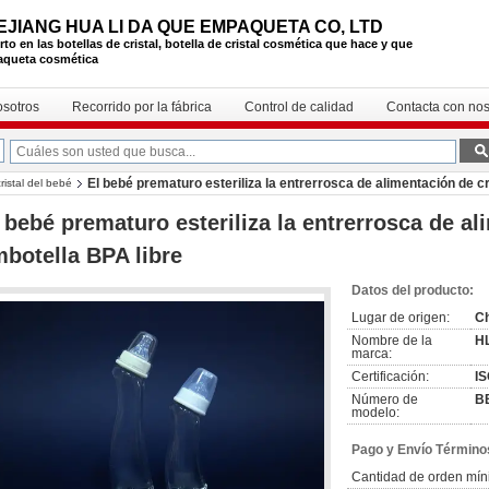
EJIANG HUA LI DA QUE EMPAQUETA CO, LTD
to en las botellas de cristal, botella de cristal cosmética que hace y que
queta cosmética
osotros
Recorrido por la fábrica
Control de calidad
Contacta con nos
El bebé prematuro esteriliza la entrerrosca de alimentación de cr
ristal del bebé
 bebé prematuro esteriliza la entrerrosca de al
botella BPA libre
Datos del producto:
Lugar de origen:
C
Nombre de la
H
marca:
Certificación:
I
Número de
B
modelo:
Pago y Envío Término
Cantidad de orden mín