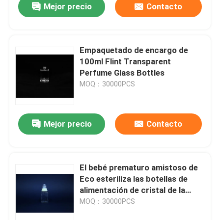
Mejor precio
Contacto
Empaquetado de encargo de
100ml Flint Transparent
Perfume Glass Bottles
MOQ：30000PCS
Mejor precio
Contacto
El bebé prematuro amistoso de
Eco esteriliza las botellas de
alimentación de cristal de la
comida BPA libres
MOQ：30000PCS