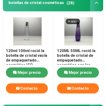
botellas de cristal cosméticas
(28)
Caja de empaquetado del perfume
Trazador de líneas del papel de Kraft
PP que empaquetan la caja
120ml 100ml roció la
120ML 50ML roció la
botella de cristal vacía
botella de cristal de
de empaquetado
empaquetado
cosmética ISO
cosmética con las
tapas
Mejor precio
Mejor precio
Contacto
Contacto