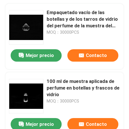
Empaquetado vacío de las
botellas y de los tarros de vidrio
del perfume de la muestra del
OEM
MOQ：30000PCS
Mejor precio
Contacto
100 ml de muestra aplicada de
perfume en botellas y frascos de
vidrio
MOQ：30000PCS
Mejor precio
Contacto