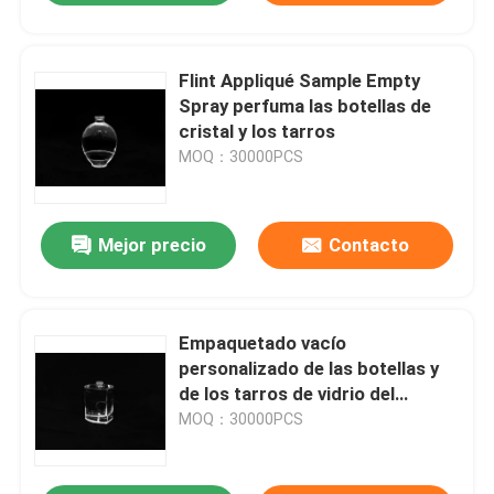
Flint Appliqué Sample Empty
Spray perfuma las botellas de
cristal y los tarros
MOQ：30000PCS
Mejor precio
Contacto
Empaquetado vacío
personalizado de las botellas y
de los tarros de vidrio del
perfume de la muestra
MOQ：30000PCS