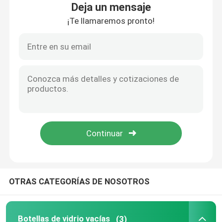
Deja un mensaje
¡Te llamaremos pronto!
Recorrido por la fábrica
Control de calidad
Contacta con nosotros
Solicitar una cita
Botellas de vidrio vacías
OTRAS CATEGORÍAS DE NOSOTROS
botellas de cristal cosméticas
Botellas de vidrio del perfume
Botellas de vidrio vacías
(3)