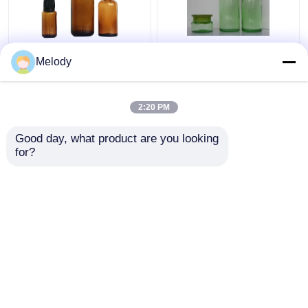
こはく色の精油の帽子
緑は精油のガラス ビン
Melody
の点滴器との100ml
開口部の減力剤及び帽
30ml 10mlをガラス ビ
子との200ML 150ML
ン
50Gを着色した
2:20 PM
ベストプライス
ベストプライス
Good day, what product are you looking 
for?
お問い合わせ
お問い合わせ
多くを見て下さい
ホーム
企業情報
お問い合わせ
Desktop Site
地図
Privacy Policy