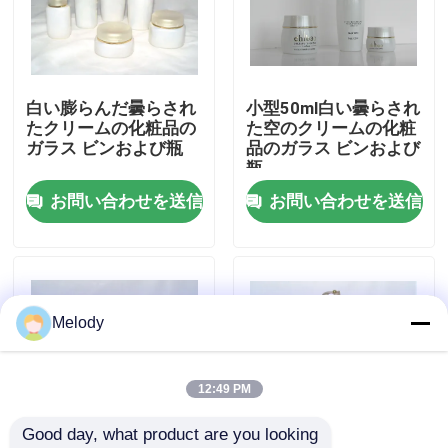
工場 ツアー
白い膨らんだ曇らされ
小型50ml白い曇らされ
品質管理
たクリームの化粧品の
た空のクリームの化粧
ガラス ビンおよび瓶
品のガラス ビンおよび
瓶
連絡 ください
お問い合わせを送信
お問い合わせを送信
引金 を 求め て ください
空のガラス ビン
Melody
化粧品のガラス ビン
12:49 PM
Good day, what product are you looking 
香水のガラス ビン