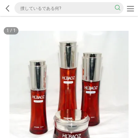
1
/
1