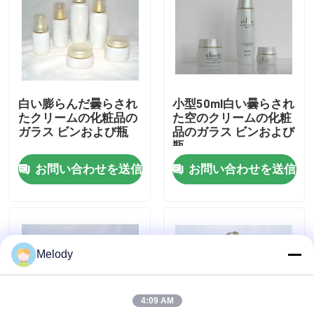
工場 ツアー
品質管理
白い膨らんだ曇らされ
小型50ml白い曇らされ
たクリームの化粧品の
た空のクリームの化粧
連絡 ください
ガラス ビンおよび瓶
品のガラス ビンおよび
瓶
お問い合わせを送信
お問い合わせを送信
引金 を 求め て ください
空のガラス ビン
Melody
化粧品のガラス ビン
4:09 AM
香水のガラス ビン