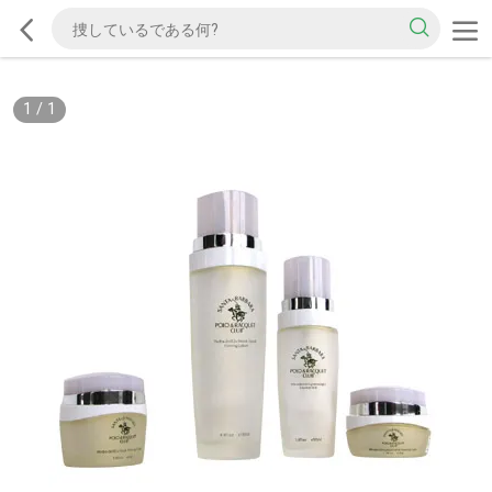
1
/
1