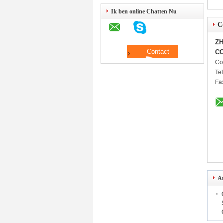
Ik ben online Chatten Nu
C
ZH
CO
Co
Tel
Fa
A