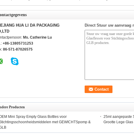
ontactgegevens
EJIANG HUA LI DA PACKAGING
Direct Stuur uw aanvraag 
,LTD
ntactpersoon:
Ms. Catherine Lu
.:
+86-13805731253
x:
86-571-87026575
ndere Producten
OEM Mini Spray Empty Glass Bottles voor
25ml aangepaste S
Stichtingsschoonheidsmiddelen met GEWICHTSpomp &
Grootte Lege Glas C
GLB