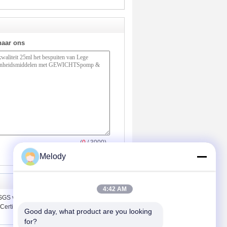
naar ons
(
0
/ 3000)
Melody
4:42 AM
GS van de Stichtingsflessen van het
ertificatie
Good day, what product are you looking 
for?