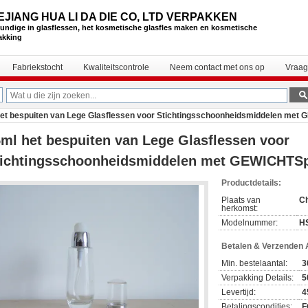
EJIANG HUA LI DA DIE CO, LTD VERPAKKEN
undige in glasflessen, het kosmetische glasfles maken en kosmetische
akking
Fabriekstocht
Kwaliteitscontrole
Neem contact met ons op
Vraag
et bespuiten van Lege Glasflessen voor Stichtingsschoonheidsmiddelen me
ml het bespuiten van Lege Glasflessen voor
tichtingsschoonheidsmiddelen met GEWICHT
Productdetails:
Plaats van
C
herkomst:
Modelnummer:
H
Betalen & Verzenden
Min. bestelaantal:
3
Verpakking Details:
5
Levertijd:
4
Betalingscondities:
F