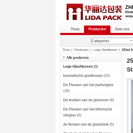
ZH
Desk
verp
Thuis
Producten
Over ons
Categories
25ml h
Thuis
Producten
Lege Glasflessen
Alle producten
25
Lege Glasflessen
(3)
S
kosmetische glasflessen
(25)
De Flessen van het parfumglas
(26)
De kruiken van de glasroom
(8)
De Flessen van het etherische
olieglas
(6)
de flessen van de glasdrank
(5)