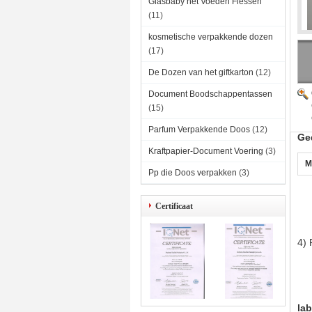
Glasbaby het Voeden Flessen
(11)
kosmetische verpakkende dozen
(17)
De Dozen van het giftkarton
(12)
Document Boodschappentassen
(15)
Parfum Verpakkende Doos
(12)
Ge
Kraftpapier-Document Voering
(3)
M
Pp die Doos verpakken
(3)
Certificaat
4)
lab