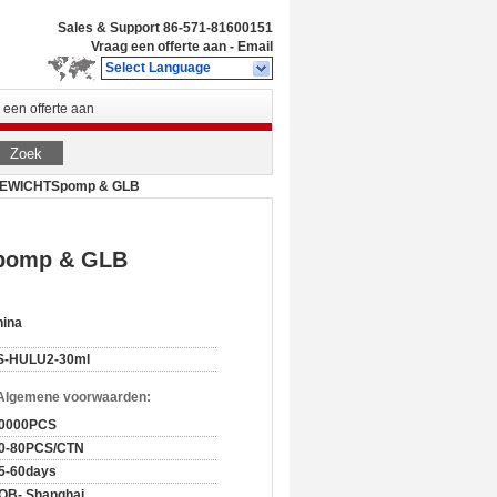
Sales & Support
86-571-81600151
Vraag een offerte aan
-
Email
Select Language
 een offerte aan
Zoek
t GEWICHTSpomp & GLB
Spomp & GLB
hina
S-HULU2-30ml
 Algemene voorwaarden:
0000PCS
0-80PCS/CTN
5-60days
OB- Shanghai