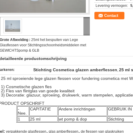
Levering vermogen:
5
Contact
Grote Afbeelding :
25ml het bespuiten van Lege
Glasflessen voor Stichtingsschoonheidsmiddelen met
GEWICHTSpomp & GLB
detailleerde productomschrijving
Stichting Cosmetica glazen amberflessen
25 ml 
arkeren:
,
25 ml sproeiende lege glazen flessen voor fundering cosmetica met
1) Cosmetische glazen fles
2) Fles van flintglas van goede kwaliteit
3) Decoratie: glazuur, sproeiing, drukwerk, warm stempelen, applicatie
 PRODUCT OPSCHRIFT
-
CAPITATIE
Andere inrichtingen
GEBRUIK IN
Nee.
1
25 ml
wt pomp & dop
Stichting
,
,
el:
verpakkende glasflessen
glas amberflessen
de flessen van glaskruiken