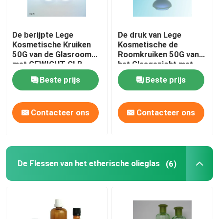
De kruiken van de glasroom
De berijpte Lege
De druk van Lege
Kosmetische Kruiken
Kosmetische de
50G van de Glasroom
Roomkruiken 50G van
De Flessen van het etherische olieglas
met GEWICHT GLB
het Glasgezicht met
GEWICHT GLB
Beste prijs
Beste prijs
de flessen van de glasdrank
Contacteer ons
Contacteer ons
Glasbaby het Voeden Flessen
kosmetische verpakkende dozen
De Flessen van het etherische olieglas
(6)
De Dozen van het giftkarton
Document Boodschappentassen