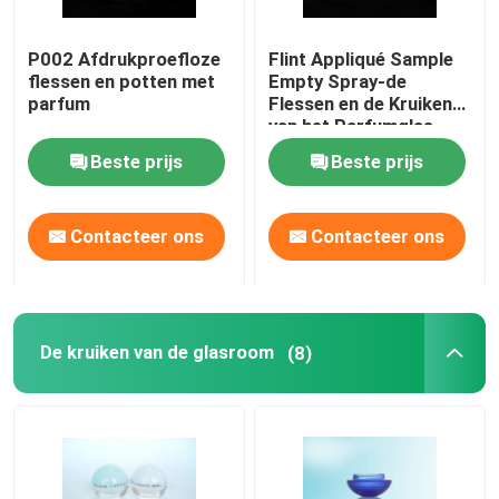
P002 Afdrukproefloze
Flint Appliqué Sample
Fabriekstocht
flessen en potten met
Empty Spray-de
parfum
Flessen en de Kruiken
van het Parfumglas
Kwaliteitscontrole
Beste prijs
Beste prijs
Neem contact met ons op
Contacteer ons
Contacteer ons
Vraag een offerte
Lege Glasflessen
De kruiken van de glasroom
(8)
kosmetische glasflessen
De Flessen van het parfumglas