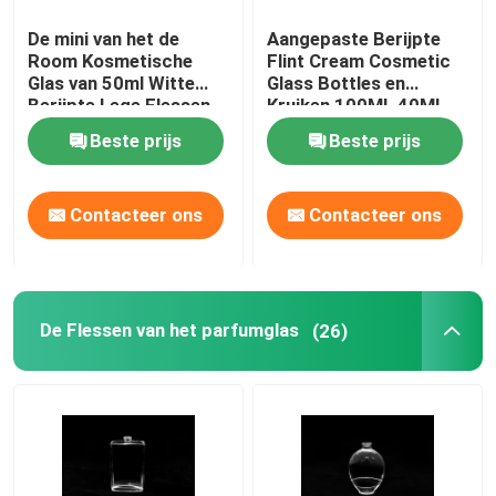
De mini van het de
Aangepaste Berijpte
Room Kosmetische
Flint Cream Cosmetic
Glas van 50ml Witte
Glass Bottles en
Berijpte Lege Flessen
Kruiken 100ML 40ML
en de Kruiken
Beste prijs
Beste prijs
Contacteer ons
Contacteer ons
De Flessen van het parfumglas
(26)
Thuis
Producten
Over ons