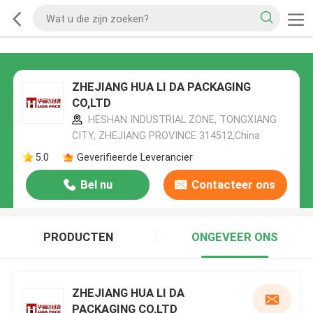
ZHEJIANG HUA LI DA PACKAGING
CO,LTD
HESHAN INDUSTRIAL ZONE, TONGXIANG
CITY, ZHEJIANG PROVINCE 314512,China
5.0
Geverifieerde Leverancier
Bel nu
Contacteer ons
PRODUCTEN
ONGEVEER ONS
ZHEJIANG HUA LI DA
PACKAGING CO,LTD