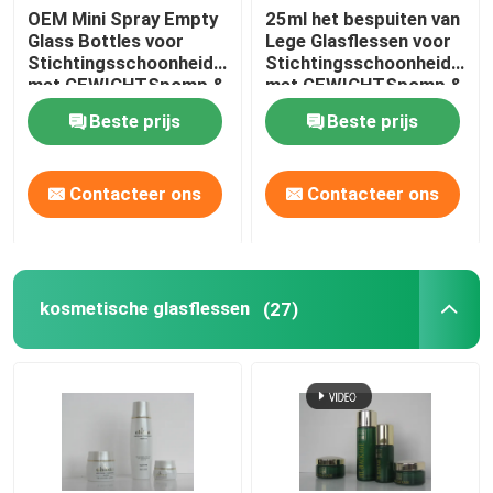
OEM Mini Spray Empty
25ml het bespuiten van
Glass Bottles voor
Lege Glasflessen voor
Stichtingsschoonheidsmiddelen
Stichtingsschoonheidsmid
met GEWICHTSpomp &
met GEWICHTSpomp &
GLB
GLB
Beste prijs
Beste prijs
Contacteer ons
Contacteer ons
kosmetische glasflessen
(27)