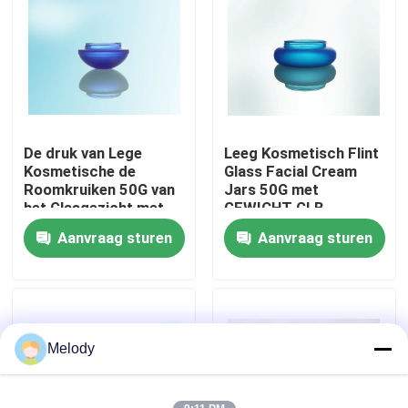
Fabriekstocht
Kwaliteitscontrole
De druk van Lege
Leeg Kosmetisch Flint
Neem contact met ons op
Kosmetische de
Glass Facial Cream
Roomkruiken 50G van
Jars 50G met
het Glasgezicht met
GEWICHT GLB
Vraag een offerte
GEWICHT GLB
Aanvraag sturen
Aanvraag sturen
Lege Glasflessen
kosmetische glasflessen
Melody
De Flessen van het parfumglas