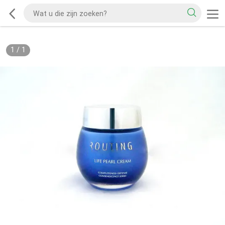
1
/
1