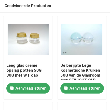
Geadviseerde Producten
Leeg glas crème
De berijpte Lege
opslag potten 50G
Kosmetische Kruiken
30G met WT cap
50G van de Glasroom
Thuis
met GEWICHT GLB
Aanvraag sturen
Aanvraag sturen
Producten
Over ons