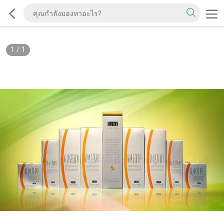
1
/
1