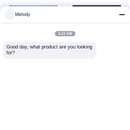
Melody
4:21 AM
Good day, what product are you looking 
for?
OEM มินิสเปรย์ขวดแก้ว
ขนาดที่กำหนดเองขนาด
เปล่าสำหรับเครื่อง
25ml ขวดแก้วเปล่าที่ได้
สำอางรองพื้นพร้อมปั๊ม
รับการรับรองจาก SGS
และฝา WT
ส่งคำถาม
ส่งคำถาม
บ้าน
บ้าน
เกี่ยวกับเรา
ติดต่อเรา
Desktop Site
สินค้า
แผนผังเว็บไซต์
Privacy Policy
เกี่ยวกับเรา