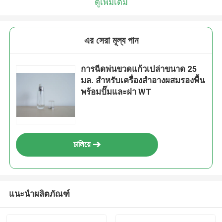
ดูเพิ่มเติม
এর সেরা মূল্য পান
การฉีดพ่นขวดแก้วเปล่าขนาด 25
มล. สำหรับเครื่องสำอางผสมรองพื้น
พร้อมปั๊มและฝา WT
চালিয়ে
แนะนำผลิตภัณฑ์