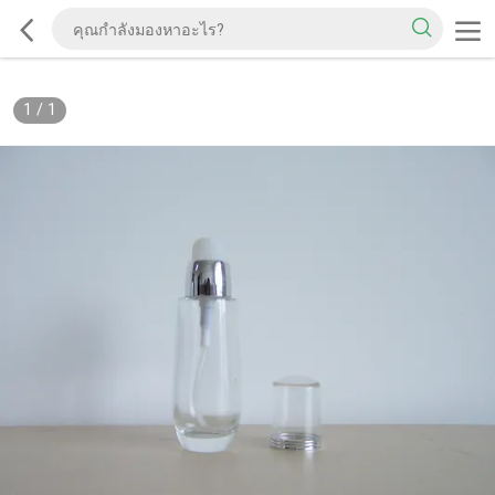
1
/
1