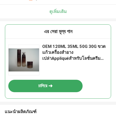
ดูเพิ่มเติม
এর সেরা মূল্য পান
OEM 120ML 35ML 50G 30G ขวด
แก้วเครื่องสำอาง
เปล่าAppliquéสำหรับโลชั่นครีม
บำรุงรอบดวงตา
চালিয়ে
แนะนำผลิตภัณฑ์