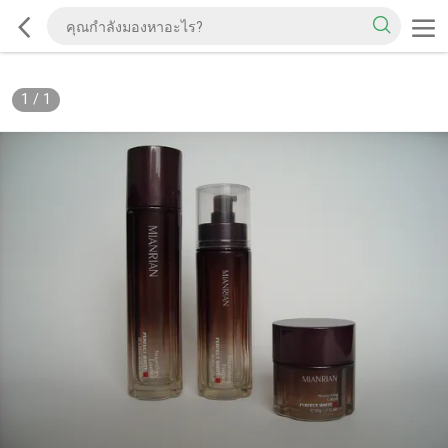
1
/
1