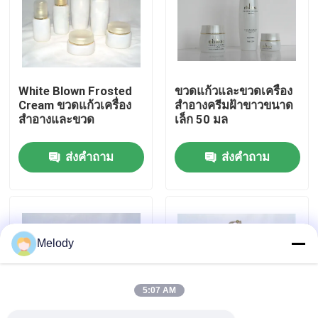
ทัวร์โรงงาน
การควบคุมคุณภาพ
White Blown Frosted
ขวดแก้วและขวดเครื่อง
Cream ขวดแก้วเครื่อง
สำอางครีมฝ้าขาวขนาด
สำอางและขวด
เล็ก 50 มล
ติดต่อเรา
ส่งคำถาม
ส่งคำถาม
ขอทุน
ขวดแก้วเปล่า
Melody
ขวดแก้วเครื่องสำอาง
5:07 AM
ขวดแก้วน้ำหอม