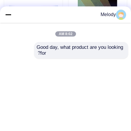
Melody
8:02 AM
Good day, what product are you looking 
for?
آسترهای کاغذی تک رنگ
OEM رنگارنگ 120/120
دیواری کرافت سفارشی
E / F یک دیوار کاغذ
برای بسته بندی عطر
کرافت برای بسته بندی
آرایشی
ارسال سؤال
ارسال سؤال
خونه
خانه
دربارهی ما
تماس با ما
Desktop Site
محصولات
نقشه سایت
Privacy Policy
درباره ما