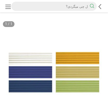
1
/
1