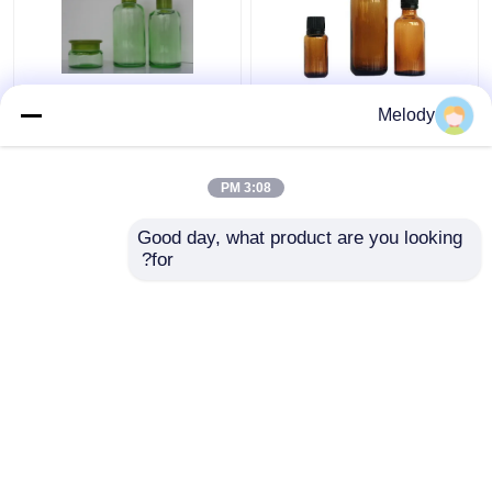
بطری های شیشه ای
بطری های شیشه ای
Melody
روغن ضروری کهربا 100
اسانس رنگی سبز 200ML
میلی لیتر 30 میلی لیتر 10
150ML 50G با کاهنده و
میلی لیتر با درپوش
درپوش اوریفیس
3:08 PM
درپوش
بهترین قیمت
بهترین قیمت
Good day, what product are you looking 
for?
تماس با ما
تماس با ما
بیشتر ببینید
خانه
دربارهی ما
تماس با ما
Desktop Site
نقشه سایت
Privacy Policy