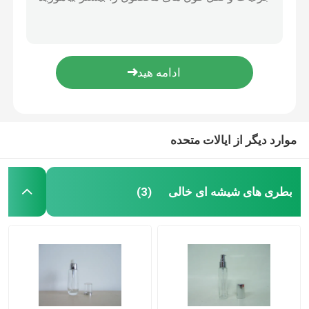
بطری ها و شیشه های عطر پاک کننده و تمیز 100ml OEM
بطری های شیشه ای و عطر پاک کننده 100ml Hot Stamping
شیشه های کرم شیشه ای
بطری های شیشه ای و عطرهای پاک کننده Appliqué 100ml سفارشی
بطری های شیشه ای و بطری های ذخیره سازی 100 میلی لیتر Applique Liquid Parfume
بطری های شیشه ای روغن ضروری
بطری های خالی شیشه ای برای نگهداری کرم 50G 30G با کلاه WT
بطری های نوشیدنی شیشه ای
موارد دیگر از ایالات متحده
بطری های شیشه شیر کودک
بطری های شیشه ای خالی
(3)
جعبه های بسته بندی لوازم آرایشی و بهداشتی
جعبه های مقوایی هدیه
کیف های حامل کاغذ