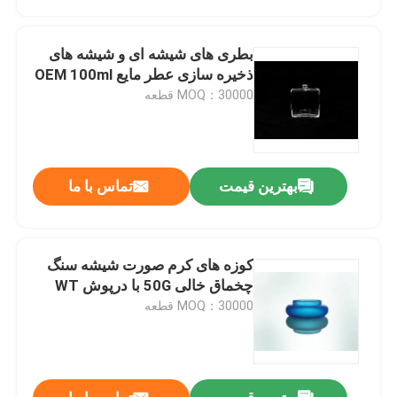
بطری های شیشه ای و شیشه های
ذخیره سازی عطر مایع OEM 100ml
MOQ：30000 قطعه
بهترین قیمت
تماس با ما
کوزه های کرم صورت شیشه سنگ
خونه
چخماق خالی 50G با درپوش WT
MOQ：30000 قطعه
محصولات
درباره ما