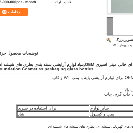
قابلیت ارائه:
5،000،000pcs / month
مخاطب
تصویر بزرگ :
و درپوش WT
توضیحات محصول جزئی
,بنیاد لوازم آرایشی بسته بندی بطری های شیشه ای
oundation Cosmetics packaging glass bottles
سایر لوازم
برای استفاده در بطری
پمپ و کپسول
بنیاد
,
 های کهربایی شیشه ای
بطری های شیشه های شیشه ای