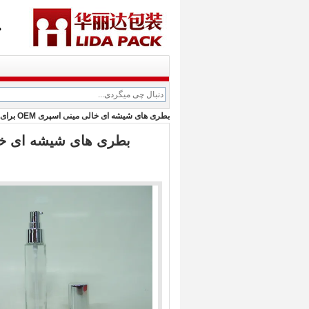
م
بطری های شیشه ای خالی مینی اسپری OEM برای لوازم آرایشی پایه با پمپ و درپوش WT