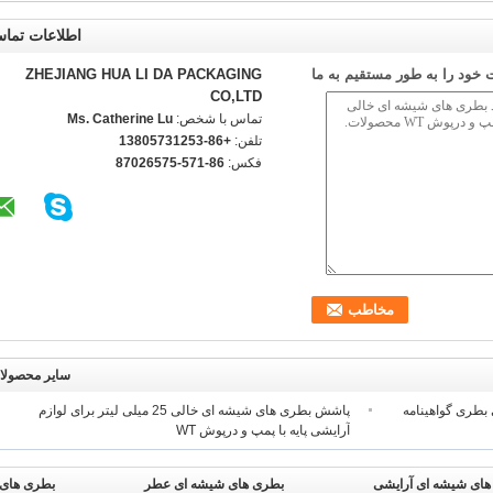
اطلاعات تما
خود را به طور مستقیم به ما
ZHEJIANG HUA LI DA PACKAGING
CO,LTD
تماس با شخص:
Ms. Catherine Lu
تلفن:
+86-13805731253
فکس:
86-571-87026575
سایر محصولا
 بطری گواهینامه
پاشش بطری های شیشه ای خالی 25 میلی لیتر برای لوازم
آرایشی پایه با پمپ و درپوش WT
های شیشه ای آرایشی
بطری های شیشه ای عطر
بطری های 