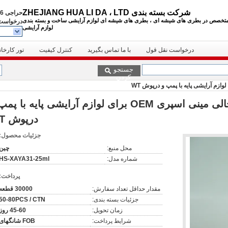
شرکت بسته بندی ZHEJIANG HUA LI DA ، LTD
حراجی
81600151
تخصص در بطری های شیشه ای ، بطری های شیشه ای لوازم آرایشی
ساخت و بسته بندی
درخواست 
لوازم آرایشی
درخواست نقل قول
با ما تماس بگیرید
کنترل کیفیت
تور کارخان
جستجو
کردن
بطری های شیشه ای خالی مینی اسپری OEM برای لوازم آرایشی پایه با 
درپوش WT
جزئیات محصول:
محل منبع:
چین
شماره مدل:
HS-XAYA31-25ml
پرداخت:
مقدار حداقل تعداد سفارش:
30000 قطعه
جزئیات بسته بندی:
50-80PCS / CTN
زمان تحویل:
45-60 روز
شرایط پرداخت:
FOB شانگهای