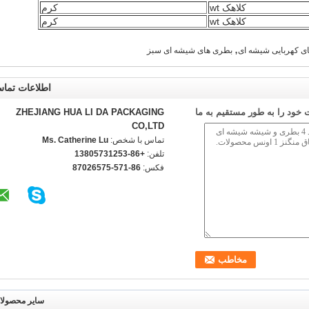
کلاهک wt
کرم
کلاهک wt
کرم
,
ی کهربایی شیشه ای
بطری های شیشه ای سبز
اطلاعات تما
خود را به طور مستقیم به ما
ZHEJIANG HUA LI DA PACKAGING
CO,LTD
تماس با شخص:
Ms. Catherine Lu
تلفن:
+86-13805731253
فکس:
86-571-87026575
سایر محصولا