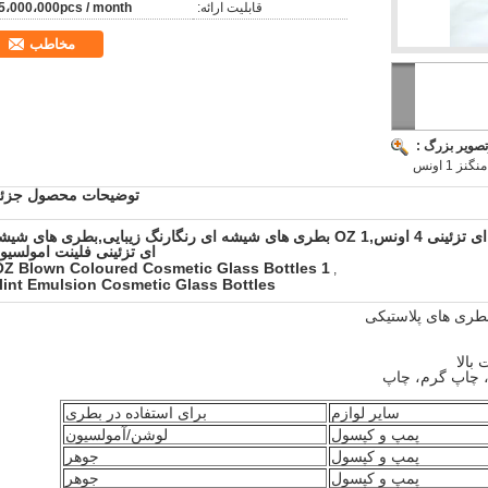
قابلیت ارائه:
5،000،000pcs / month
مخاطب
تصویر بزرگ :
1 اونس
توضیحات محصول جزئی
بطری های شیشه ای تزئینی 4 اونس,1 OZ بطری های شیشه ای رنگارنگ زیبایی,بطری های شی
ای تزئینی فلینت امولسیو
1 OZ Blown Coloured Cosmetic Glass Bottles
,
lint Emulsion Cosmetic Glass Bottles
سایر لوازم
برای استفاده در بطری
پمپ و کپسول
لوشن/آمولسیون
پمپ و کپسول
جوهر
پمپ و کپسول
جوهر