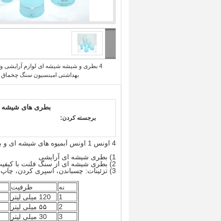
4 بطری و شیشه شیشه ای لوازم آرایشی و
بهداشتی امینسیون سنگ چخماق منگنز 
برجسته کردن:
4 اونس 1 اونس آبمیوه های شیشه ای و بطری های پلاستیکی
1) بطری شیشه ای آرایشی
2) بطری شیشه ای از سنگ فلنت با کیفیت بالا
3) تزئینات: چسباندن، اسپری کردن، چاپ، چاپ گرم، چاپ
نه
ظرفیت
1
120 میلی لیتر
2
۵۵ میلی لیتر
3
30 میلی لیتر