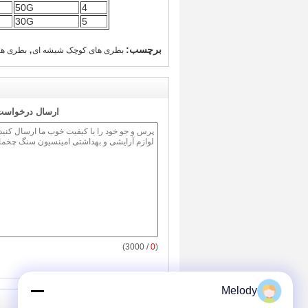
50G
4
30G
5
,
برچسب:
بطری های کوچک شیشه ای
بطری ها
ارسال درخواست 
/ 3000)
0
(
Melody