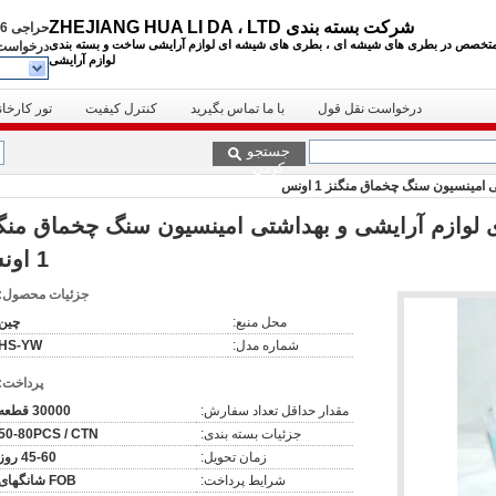
شرکت بسته بندی ZHEJIANG HUA LI DA ، LTD
حراجی
05731253
تخصص در بطری های شیشه ای ، بطری های شیشه ای لوازم آرایشی
ساخت و بسته بندی
درخواست 
لوازم آرایشی
درخواست نقل قول
با ما تماس بگیرید
کنترل کیفیت
تور کارخان
جستجو
کردن
لوازم آرایشی و بهداشتی امینسیون سنگ چخماق منگ
1 اونس
جزئیات محصول:
محل منبع:
چین
شماره مدل:
HS-YW
پرداخت:
مقدار حداقل تعداد سفارش:
30000 قطعه
جزئیات بسته بندی:
50-80PCS / CTN
زمان تحویل:
45-60 روز
شرایط پرداخت:
FOB شانگهای