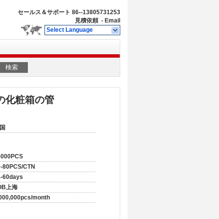
セールス＆サポート
86--13805731253
見積依頼
-
Email
Select Language
検索
の化粧箱の管
国
0000PCS
0-80PCS/CTN
5-60days
OB上海
000,000pcs/month