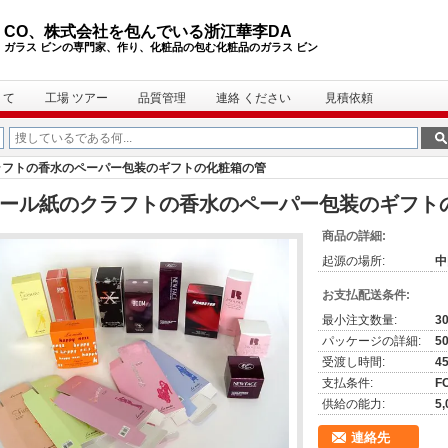
CO、株式会社を包んでいる浙江華李DA
ガラス ビンの専門家、作り、化粧品の包む化粧品のガラス ビン
 て
工場 ツアー
品質管理
連絡 ください
見積依頼
ラフトの香水のペーパー包装のギフトの化粧箱の管
ール紙のクラフトの香水のペーパー包装のギフト
商品の詳細:
起源の場所:
中
お支払配送条件:
最小注文数量:
3
パッケージの詳細:
5
受渡し時間:
4
支払条件:
F
供給の能力:
5,
連絡先