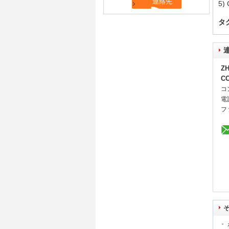
5)
タ
ZH
CO
コ
電
フ