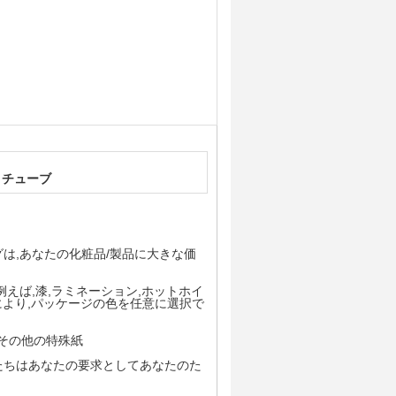
 チューブ
グは,あなたの化粧品/製品に大きな価
例えば,漆,ラミネーション,ホットホイ
により,パッケージの色を任意に選択で
紙,その他の特殊紙
私たちはあなたの要求としてあなたのた