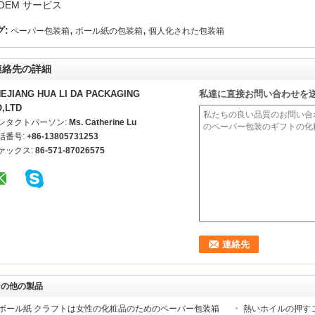
 OEM サービス
,
,
グ:
ペーパー包装箱
ボール紙の包装箱
個人化された包装箱
連絡先の詳細
EJIANG HUA LI DA PACKAGING
私達に直接お問い合わせを
,LTD
ンタクトパーソン:
Ms. Catherine Lu
話番号:
+86-13805731253
ァックス:
86-571-87026575
その他の製品
ボール紙 クラフトは女性の化粧品のためのペーパー包装箱
熱いホイルの押す