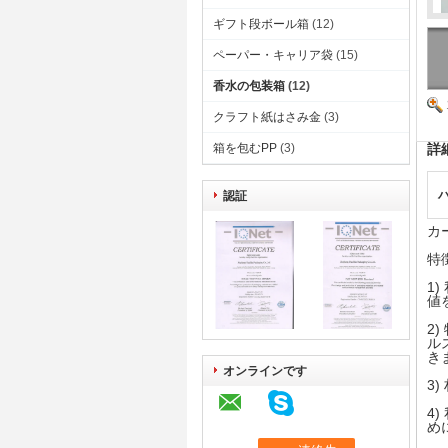
ギフト段ボール箱
(12)
ペーパー・キャリア袋
(15)
香水の包装箱
(12)
クラフト紙はさみ金
(3)
箱を包むPP
(3)
詳
認証
カ
特
1
値
2
ル
き
オンラインです
3
4
め