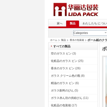
家へ
製品
わたしたち に つい
Categories
ボール紙のク
ホーム
製品
香水の包装箱
すべての製品
ボ
空のガラス ビン
(3)
化粧品のガラス ビン
(25)
香水のガラス ビン
(26)
ガラス クリーム色の瓶
(8)
精油のガラス ビン
(6)
ガラス飲料のびん
(5)
ガラス赤ん坊の供給びん
(11)
化粧品の包装箱
(17)