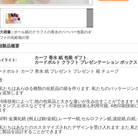
大画像 :
ボール紙のクラフトの香水のペーパー包装のギ
フトの化粧箱の管
細製品概要
カーフ 香水 紙 包装 ギフト
,
ハイライト:
カードボルト クラフト プレゼンテーション ボックス
ードボルト カーフ 香水 紙 プレゼント プレゼント 箱 チューブ
徴:
) 私たちはあらゆる種類の化粧品の箱を作ります. 私たちのパッケージン
を追加します.
) 特殊技術によって,他の包装品と大きな違いが生み出すことができます. 
スタンプ,エボスなどです.オフセット印刷技術も利用可能. 4色印刷技術
ます.
) 材料:金属化紙 (例えば銀/金紙),レーザー紙,セルロファン紙,波紋紙,白
) 私たちはあなたのカスタマイズされたデザインを受け入れます.また,
に製品を設計することができます.