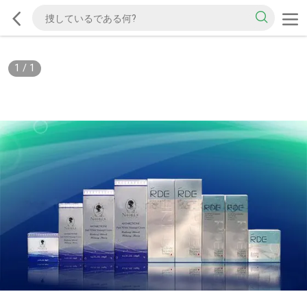
1
/
1