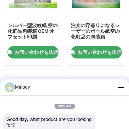
工場 ツアー
シルバー型波紋紙 空の
注文の浮彫りになるレ
化粧品包装箱 OEM オ
ーザーのボール紙空の
品質管理
フセット印刷
化粧品の包装箱
お問い合わせを送信
お問い合わせを送信
連絡 ください
引金 を 求め て ください
Melody
空のガラス ビン
9:01 AM
化粧品のガラス ビン
Good day, what product are you looking 
for?
香水のガラス ビン
レーザー製紙紙 空の化
4 パントーン カラー印