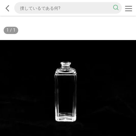
1
/
1