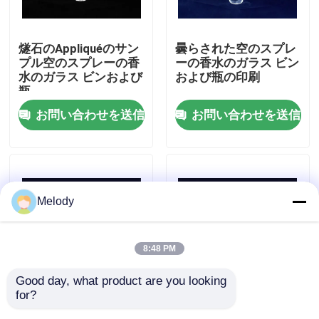
工場 ツアー
燧石のAppliquéのサン
曇らされた空のスプレ
プル空のスプレーの香
ーの香水のガラス ビン
水のガラス ビンおよび
および瓶の印刷
品質管理
瓶
お問い合わせを送信
お問い合わせを送信
連絡 ください
引金 を 求め て ください
Melody
空のガラス ビン
8:48 PM
化粧品のガラス ビン
Good day, what product are you looking 
for?
OEM 100mlサンプル
100ml小型空の印刷の
香水のガラス ビン
空の香水ガラスボトル
香水ガラスの貯蔵のび