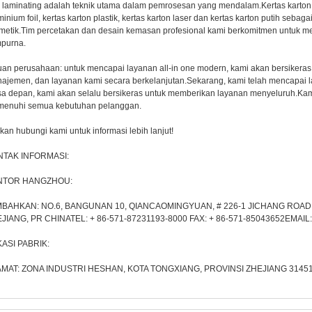
 laminating adalah teknik utama dalam pemrosesan yang mendalam.Kertas karton m
minium foil, kertas karton plastik, kertas karton laser dan kertas karton putih seba
metik.Tim percetakan dan desain kemasan profesional kami berkomitmen untuk 
purna.
uan perusahaan: untuk mencapai layanan all-in one modern, kami akan bersiker
ajemen, dan layanan kami secara berkelanjutan.Sekarang, kami telah mencapai laya
a depan, kami akan selalu bersikeras untuk memberikan layanan menyeluruh.Ka
enuhi semua kebutuhan pelanggan.
akan hubungi kami untuk informasi lebih lanjut!
NTAK INFORMASI:
NTOR HANGZHOU:
BAHKAN: NO.6, BANGUNAN 10, QIANCAOMINGYUAN, # 226-1 JICHANG ROAD
JIANG, PR CHINATEL: + 86-571-87231193-8000 FAX: + 86-571-85043652EMAIL:
ASI PABRIK:
MAT: ZONA INDUSTRI HESHAN, KOTA TONGXIANG, PROVINSI ZHEJIANG 3145