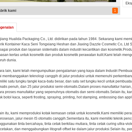
Eksp
brik kami
1
genalan
jiang Hualida Packaging Co., Ltd. didirikan pada tahun 1984. Sekarang kami memil
rik Kontainer Kaca Seni Tongxiang Heshan dan Jiaxing Dazzle Cosmetic Co, Ltd 
bagai produk dan layanan sistematis dalam industri kecantikan dan kosmetik.Prod
asan kertas untuk kosmetik dan produk kosmetik perawatan kulit.Kami telah meng
uruh dunia.
ara lain, kami telah mengumpulkan pengalaman yang kaya dalam Industri Pembuat
i membanggakan teknologi canggih di jalur produksi untuk memenuhi perkembanga
iliki satu tungku tangki kaca-batu besar, dan satu set tungku kecil untuk pembuata
matis penuh, dan 25 jalur produksi semi-otomatis.Dalam proses manufaktur harian, k
ara proses manufaktur yang sepenuhnya otomatis dan semi-otomatis.Selain itu, 
uk botol kaca, seperti frosting, spraying, printing, hot stamping, embossing dan appl
ain itu, kami memproduksi kotak kemasan cetak untuk kosmetik.Kami memiliki pera
rosesan, jalur mesin IS otomatis canggih.Sementara itu, kami memiliki teknik pe
ggunakan tinta bercahaya, tinta cetak berkilau mutiara, tinta cetak curing ultra-viol
cetakan, dan menggabungkan litografi offset ke dalam jalur produksi.Selain itu, p