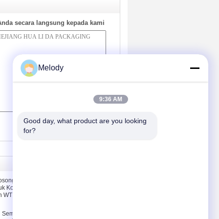
Anda secara langsung kepada kami
Melody
9:36 AM
(
0
/ 3000)
Good day, what product are you looking 
for?
Hubungi Kami
Kosong
Hubungi Kami
uk Kosmetik
Minta Kutipan
an WT Pump
E-Mail
g Semprot
Peta Situs