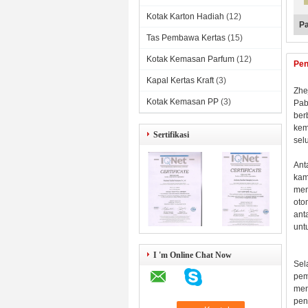
Kotak Karton Hadiah
(12)
Pa
Tas Pembawa Kertas
(15)
Kotak Kemasan Parfum
(12)
Pen
Kapal Kertas Kraft
(3)
Zhe
Kotak Kemasan PP
(3)
Pab
ber
kem
Sertifikasi
sel
Ant
kam
mem
oto
ant
unt
I 'm Online Chat Now
Sel
pem
men
pen