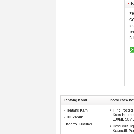
R
ZH
CO
Ko
Te
Fa
Tentang Kami
botol kaca ko
Tentang Kami
Flint Frosted
Kaca Kosmeti
Tur Pabrik
100ML 50ML
Kontrol Kualitas
Botol dan To
Kosmetik Per