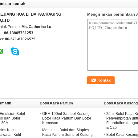
incian kontak
EJIANG HUA LI DA PACKAGING
Mengirimkan permintaan 
,LTD
ntak Person:
Ms. Catherine Lu
l:
+86-13805731253
ks:
86-571-87026575
smetik
Botol Kaca Parfum
Botol Kaca Kosong
 Emulsion Botol
OEM 100ml Sampel Kosong
25ml Botol Kaca 
k dan Botol
Botol Kaca Parfum Dan Botol
Penyemprotan unt
 30ML
Kemasan
Foundation deng
& Cap
ples Kaca
Mencetak Botol dan Stoples
awatan Kulit
Kaca Parfum Semprot Kosong
Botol Kaca Koson