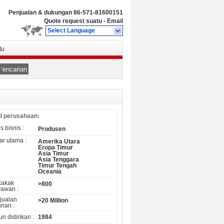
Penjualan & dukungan
86-571-81600151
Quote request suatu
-
Email
Select Language
tu
Pencarian
il perusahaan:
s bisnis :
Produsen
ar utama :
Amerika Utara
Eropa Timur
Asia Timur
Asia Tenggara
Timur Tengah
Oceania
akak
>800
yawan :
jualan
>20 Million
unan :
n didirikan :
1984