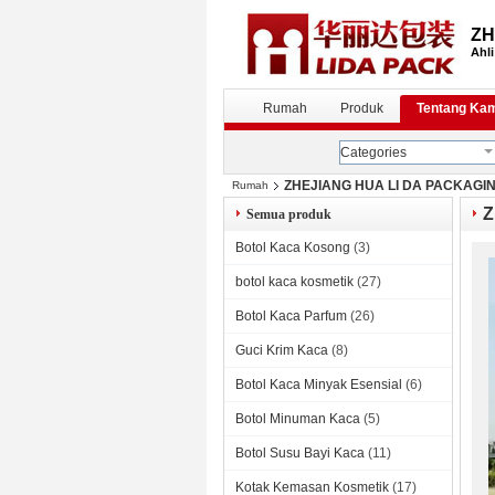
ZH
Ahli
Rumah
Produk
Tentang Ka
Categories
ZHEJIANG HUA LI DA PACKAGIN
Rumah
Z
Semua produk
Botol Kaca Kosong
(3)
botol kaca kosmetik
(27)
Botol Kaca Parfum
(26)
Guci Krim Kaca
(8)
Botol Kaca Minyak Esensial
(6)
Botol Minuman Kaca
(5)
Botol Susu Bayi Kaca
(11)
Kotak Kemasan Kosmetik
(17)