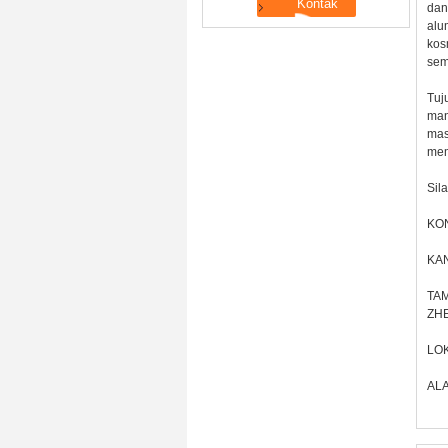
dan
alu
kos
sem
Tuj
man
mas
mem
Sil
KO
KA
TAM
ZHE
LOK
ALA