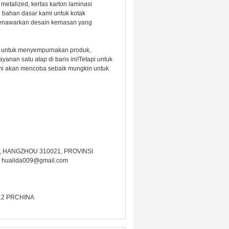
etalized, kertas karton laminasi
gai bahan dasar kami untuk kotak
menawarkan desain kemasan yang
as untuk menyempurnakan produk,
nan satu atap di baris ini!Tetapi untuk
mi akan mencoba sebaik mungkin untuk
, HANGZHOU 310021, PROVINSI
 hualida009@gmail.com
12 PRCHINA