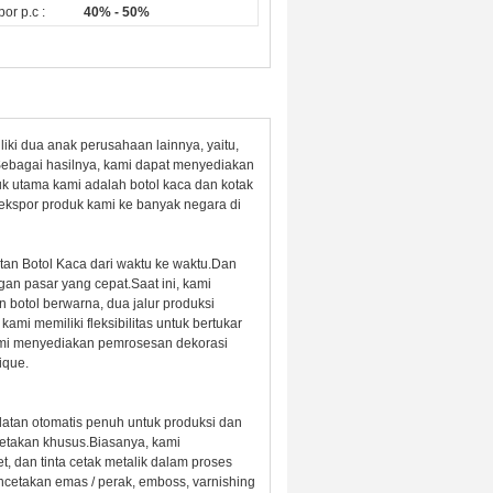
or p.c :
40% - 50%
iki dua anak perusahaan lainnya, yaitu,
Sebagai hasilnya, kami dapat menyediakan
uk utama kami adalah botol kaca dan kotak
ekspor produk kami ke banyak negara di
an Botol Kaca dari waktu ke waktu.Dan
n pasar yang cepat.Saat ini, kami
n botol berwarna, dua jalur produksi
ami memiliki fleksibilitas untuk bertukar
kami menyediakan pemrosesan dekorasi
ique.
latan otomatis penuh untuk produksi dan
ncetakan khusus.Biasanya, kami
et, dan tinta cetak metalik dalam proses
encetakan emas / perak, emboss, varnishing