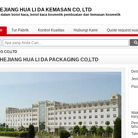
EJIANG HUA LI DA KEMASAN CO, LTD
 dalam botol kaca, botol kaca kosmetik
pembuatan dan kemasan kosmetik
mi
Tur Pabrik
Kontrol Kualitas
Hubungi Kami
Quote request sua
G CO,LTD
HEJIANG HUA LI DA PACKAGING CO,LTD
Det
Jeni
Pas
Wak
kar
Pen
tah
Tahu