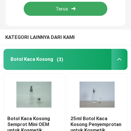
Tur Pabrik
Kontrol Kualitas
KATEGORI LAINNYA DARI KAMI
Hubungi Kami
Botol Kaca Kosong
(3)
Minta Kutipan
Botol Kaca Kosong
botol kaca kosmetik
Botol Kaca Kosong
25ml Botol Kaca
Semprot Mini OEM
Kosong Penyemprotan
Botol Kaca Parfum
untuk Kosmetik
untuk Kosmetik