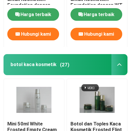
Foundation dengan
Foundation dengan WT
Pompa & Tutup WT
Pump & Cap
Harga terbaik
Harga terbaik
Guci Krim Kaca
Botol Kaca Minyak Esensial
Hubungi kami
Hubungi kami
Botol Minuman Kaca
botol kaca kosmetik
(27)
Botol Susu Bayi Kaca
Kotak Kemasan Kosmetik
Kotak Karton Hadiah
Mini 50ml White
Botol dan Toples Kaca
Tas Pembawa Kertas
Frosted Empty Cream
Kosmetik Frosted Flint