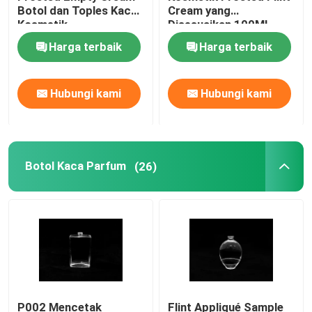
Botol dan Toples Kaca
Cream yang
Kosmetik
Disesuaikan 100ML
Kotak Kemasan Parfum
40ML
Harga terbaik
Harga terbaik
Kapal Kertas Kraft
Hubungi kami
Hubungi kami
Kotak Kemasan PP
Botol Kaca Parfum
(26)
P002 Mencetak
Flint Appliqué Sample