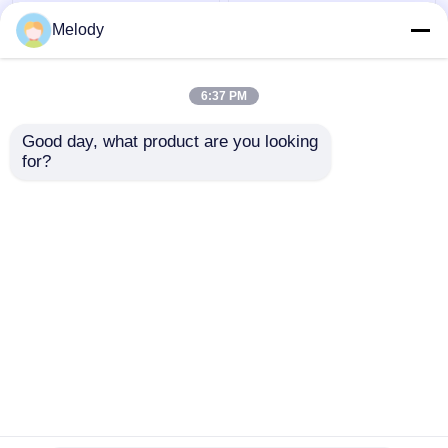
Botol Minuman Kaca
Botol Minuman Kaca
Melody
Frosting Personalisasi
Bening Pencetakan
120ML dengan PP Cap
Personalisasi 115ML
dengan PP Cap
6:37 PM
Harga terbaik
Harga terbaik
Good day, what product are you looking 
for?
Hubungi kami
Hubungi kami
Lihat Lebih
Rumah
Tentang kita
Hubungi kami
Desktop Site
Sitemap
Privacy Policy