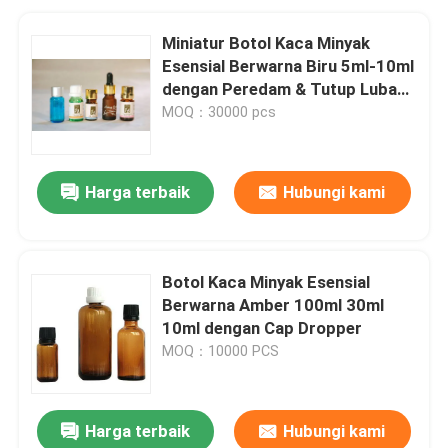
Miniatur Botol Kaca Minyak
Esensial Berwarna Biru 5ml-10ml
dengan Peredam & Tutup Lubang
WT
MOQ：30000 pcs
Harga terbaik
Hubungi kami
Botol Kaca Minyak Esensial
Berwarna Amber 100ml 30ml
10ml dengan Cap Dropper
MOQ：10000 PCS
Harga terbaik
Hubungi kami