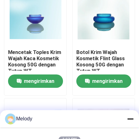
Tur Pabrik
Kontrol Kualitas
Mencetak Toples Krim
Botol Krim Wajah
Hubungi Kami
Wajah Kaca Kosmetik
Kosmetik Flint Glass
Kosong 50G dengan
Kosong 50G dengan
Tutup WT
Tutup WT
Minta Kutipan
mengirimkan
mengirimkan
permintaan
permintaan
Botol Kaca Kosong
botol kaca kosmetik
Melody
Botol Kaca Parfum