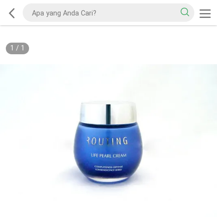
1
/
1