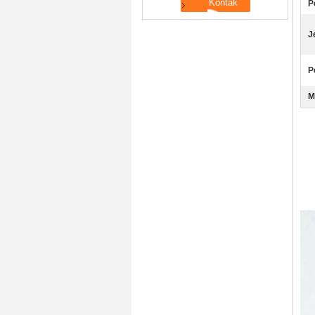
P
J
P
M