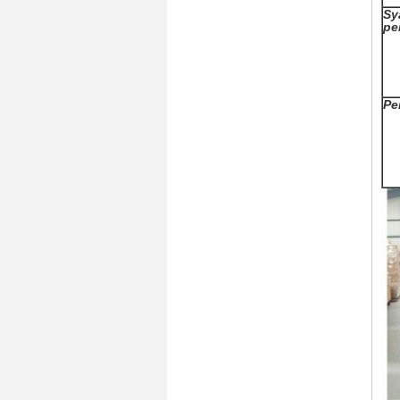
Sy
pe
Pe