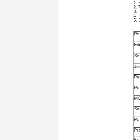
1. 
2.
3. 
4. 
5. 
Pe
Fit
Ser
Je
Pe
Pe
M
Sa
Pe
Pr
Ke