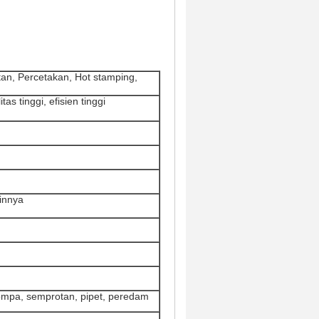
tan, Percetakan, Hot stamping,
s tinggi, efisien tinggi
innya
 pompa, semprotan, pipet, peredam