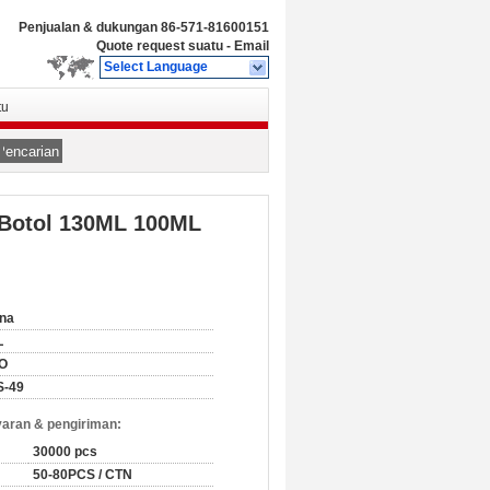
Penjualan & dukungan
86-571-81600151
Quote request suatu
-
Email
Select Language
tu
Pencarian
 Botol 130ML 100ML
na
L
SO
S-49
aran & pengiriman:
30000 pcs
50-80PCS / CTN