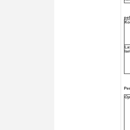
pe
Ko
La
la
Pe
Op