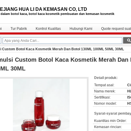
EJIANG HUA LI DA KEMASAN CO, LTD
 dalam botol kaca, botol kaca kosmetik
pembuatan dan kemasan kosmetik
i
Tur Pabrik
Kontrol Kualitas
Hubungi Kami
Quote request sua
i Custom Botol Kaca Kosmetik Merah Dan Botol 130ML 100ML 50ML 30ML
mulsi Custom Botol Kaca Kosmetik Merah Dan
0ML 30ML
Detail produk:
Tempat asal:
Ci
Nama merek:
H
Sertifikasi:
I
Nomor model:
H
Syarat-syarat pembay
Kuantitas min Order:
Kemasan rincian: