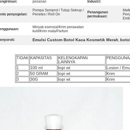
engiriman:
pesanan
Industri:
Pompa Semprot / Tutup Sekrup /
Matt
Penanganan
enis penyegelan:
Penetes / Roll On
Peny
permukaan:
Emb
Minyak esensial/Krim perawatan
enggunaan:
kulit/Krim mata/Parfum
Emulsi Custom Botol Kaca Kosmetik Merah
boto
enyoroti:
,
TIDAK
KAPASITAS
KELENGKAPAN
PENGGUNA
LAINNYA
1
100 ml
topi wt
Losion / Emu
2
50 GRAM
topi wt
Krim
3
30G
topi wt
Krim