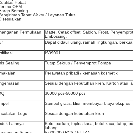
Kualitas Hebat
 Terima OEM
Harga Bersaing
Pengiriman Tepat Waktu / Layanan Tulus
Disesuaikan
nanganan Permukaan
Matte, Cetak offset, Sablon, Frost, Penyempro
Embossing.
ur
Dapat didaur ulang, ramah lingkungan, berkualita
tifikasi
IS09001
nis Sealing
Tutup Sekrup / Penyemprot Pompa
makaian
Perawatan pribadi / kemasan kosmetik
ngemasan
Sesuai dengan kebutuhan klien, Karton atau la
OQ
30000 pcs-50000 pcs
mpel
Sampel gratis, klien membayar biaya ekspres
ncetakan Logo
Sesuai dengan kebutuhan klien
oduk Lainnya
Botol parfum, toples kaca, botol kaca, tutup,
lubang
mampuan Supply:
5.000.000 PCS / BULAN