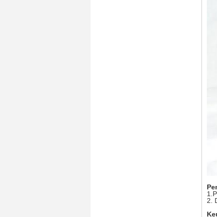
Pe
1.P
2. 
Ke