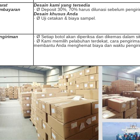
arat
Desain kami yang tersedia
mbayaran
· Ø Deposit 30%, 70% harus dilunasi sebelum pengir
Desain khusus Anda
· Ø Uji cetakan & biaya sampel.
ngiriman
· Ø Setiap botol akan diperiksa dan dikemas dalam s
· Ø Kami memilih pelabuhan terdekat, cara pengirima
membantu Anda menghemat biaya dan waktu pengir