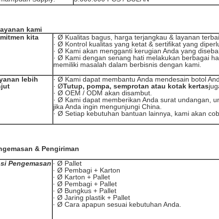
layanan kami
mitmen kita
· Ø Kualitas bagus, harga terjangkau & layanan terbai
· Ø Kontrol kualitas yang ketat & sertifikat yang diper
· Ø Kami akan mengganti kerugian Anda yang diseba
· Ø Kami dengan senang hati melakukan berbagai ha
memiliki masalah dalam berbisnis dengan kami.
yanan lebih
· Ø Kami dapat membantu Anda mendesain botol And
njut
· Ø
Tutup, pompa, semprotan atau kotak kertas
jug
· Ø OEM / ODM akan disambut.
· Ø Kami dapat memberikan Anda surat undangan, 
jika Anda ingin mengunjungi China.
· Ø Setiap kebutuhan bantuan lainnya, kami akan co
ngemasan & Pengiriman
si Pengemasan
· Ø Pallet
· Ø Pembagi + Karton
· Ø Karton + Pallet
· Ø Pembagi + Pallet
· Ø Bungkus + Pallet
· Ø Jaring plastik + Pallet
· Ø Cara apapun sesuai kebutuhan Anda.