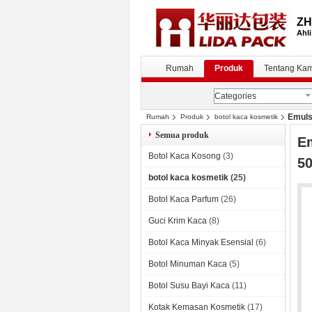
ZH
Ahli
Rumah
Produk
Tentang Kam
Categories
Emuls
Rumah
Produk
botol kaca kosmetik
Semua produk
E
Botol Kaca Kosong
(3)
5
botol kaca kosmetik
(25)
Botol Kaca Parfum
(26)
Guci Krim Kaca
(8)
Botol Kaca Minyak Esensial
(6)
Botol Minuman Kaca
(5)
Botol Susu Bayi Kaca
(11)
Kotak Kemasan Kosmetik
(17)