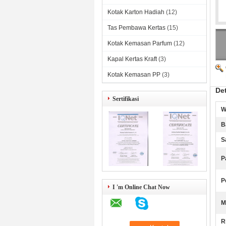
Kotak Karton Hadiah
(12)
Tas Pembawa Kertas
(15)
Kotak Kemasan Parfum
(12)
Kapal Kertas Kraft
(3)
Kotak Kemasan PP
(3)
Det
Sertifikasi
W
B
S
P
P
I 'm Online Chat Now
M
R