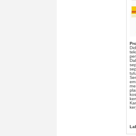
Pr
Di
tek
pem
Dal
sep
sep
tut
Sem
emb
men
pla
kos
ke
Kam
ker
La