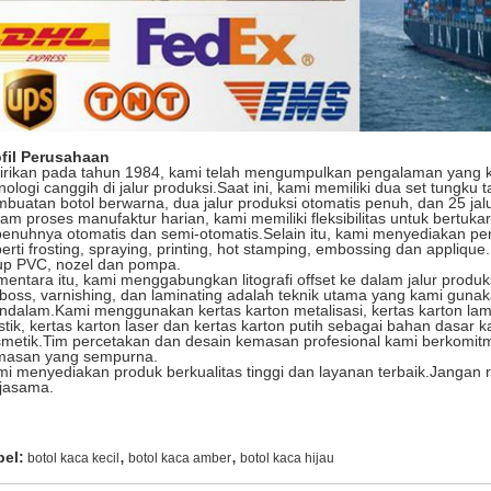
ofil Perusahaan
dirikan pada tahun 1984, kami telah mengumpulkan pengalaman yang
nologi canggih di jalur produksi.Saat ini, kami memiliki dua set tungku t
buatan botol berwarna, dua jalur produksi otomatis penuh, dan 25 jal
am proses manufaktur harian, kami memiliki fleksibilitas untuk bertuk
enuhnya otomatis dan semi-otomatis.Selain itu, kami menyediakan pe
erti frosting, spraying, printing, hot stamping, embossing dan appli
up PVC, nozel dan pompa.
entara itu, kami menggabungkan litografi offset ke dalam jalur produ
oss, varnishing, dan laminating adalah teknik utama yang kami gun
dalam.Kami menggunakan kertas karton metalisasi, kertas karton lamin
stik, kertas karton laser dan kertas karton putih sebagai bahan dasa
metik.Tim percetakan dan desain kemasan profesional kami berkomi
masan yang sempurna.
i menyediakan produk berkualitas tinggi dan layanan terbaik.Jangan
jasama.
,
,
bel:
botol kaca kecil
botol kaca amber
botol kaca hijau