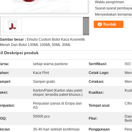
Waktu pengiriman:
Syarat-syarat pembaya
Menyediakan kemamp
Kontak
Gambar besar :
Emulsi Custom Botol Kaca Kosmetik
Merah Dan Botol 130ML 100ML 50ML 30ML
il Deskripsi produk
arna:
setiap warna pantone
Sertifikasi:
ISO
ahan:
Kaca Flint
Cetak Logo:
Mene
ampel:
Sampel gratis
Cetakan:
Mene
Karton/Palet (Karton atau palet
Kual
aket:
Kualitas:
ekspor, tersedia paket khusus.)
Penjualan panas di Eropa dan
CIN
enjualan:
Tempat asal:
AS
50000 pcs
Dapa
OQ:
Fitur:
Berk
incian
30-40 hari setelah konfirmasi
Penggunaan
Peng