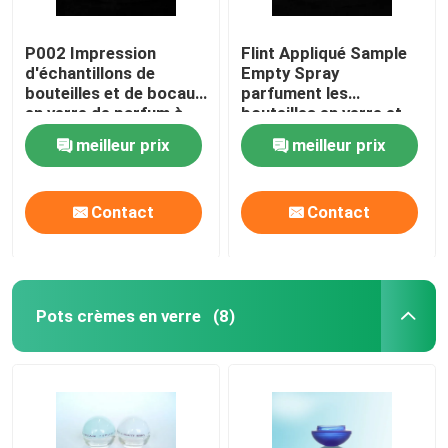
P002 Impression
Flint Appliqué Sample
d'échantillons de
Empty Spray
bouteilles et de bocaux
parfument les
en verre de parfum à
bouteilles en verre et
pulvérisation vide
les pots
meilleur prix
meilleur prix
Contact
Contact
Pots crèmes en verre
(8)