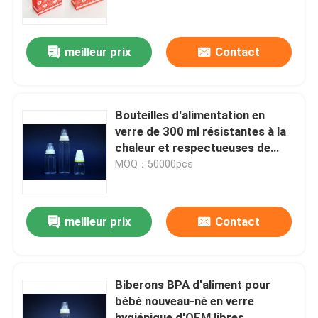
Visite de l'usine
meilleur prix
Contact
Contrôle de la qualité
Bouteilles d'alimentation en
Nous contacter
verre de 300 ml résistantes à la
chaleur et respectueuses de
l'environnement
MOQ：50000pcs
Demandez un devis
Bouteilles en verre vides
meilleur prix
Contact
bouteilles en verre cosmétiques
Biberons BPA d'aliment pour
bébé nouveau-né en verre
Bouteilles en verre de parfum
hygiénique d'OEM libres