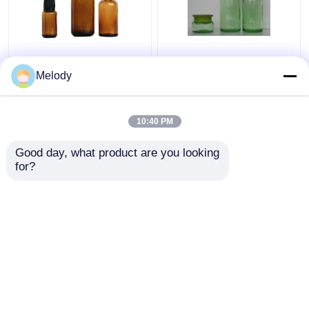
Amber Colored
Le vert a coloré le verre
Essential Oil Glass met
d'huile essentielle met
Melody
100ml en bouteille
200ML en bouteille
30ml 10ml avec le
150ML 50G avec le
compte-gouttes de
réducteur et le
10:40 PM
meilleur prix
meilleur prix
chapeau
chapeau d'orifice
Good day, what product are you looking 
for?
Contact
Contact
Regardez plus
Aperçu
Au sujet de nous
Contactez-nous
Desktop Site
Plan du site
Privacy Policy