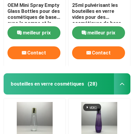
OEM Mini Spray Empty
25ml pulvérisant les
Glass Bottles pour des
bouteilles en verre
cosmétiques de base
vides pour des
avec la pompe et le
cosmétiques de base
chapeau de POIDS
avec la pompe et le
meilleur prix
meilleur prix
chapeau de POIDS
Contact
Contact
bouteilles en verre cosmétiques
(28)