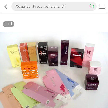
1
/
1