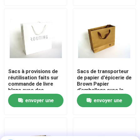
demande
demande
Visite de l'usine
Contrôle de la qualité
Nous contacter
Sacs à provisions de
Sacs de transporteur
Demandez un devis
réutilisation faits sur
de papier d'épicerie de
commande de livre
Brown Papier
blanc avec des
d'emballage avec la
poignées
poignée
Bouteilles en verre vides
envoyer une
envoyer une
demande
demande
bouteilles en verre cosmétiques
Bouteilles en verre de parfum