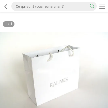
1
/
1