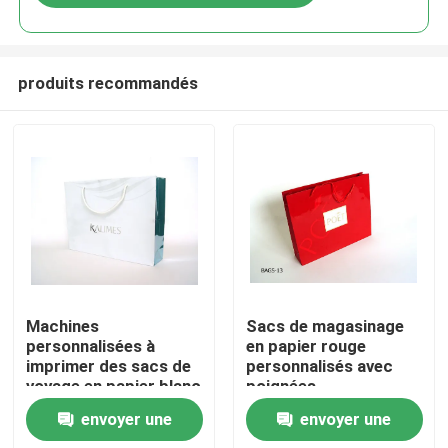
produits recommandés
À la maison
Machines
Sacs de magasinage
personnalisées à
en papier rouge
imprimer des sacs de
personnalisés avec
Produits
voyage en papier blanc
poignées
pour les achats
envoyer une
envoyer une
À propos de nous