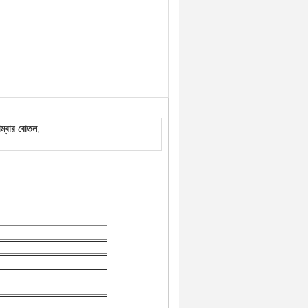
্বার বোতল
,