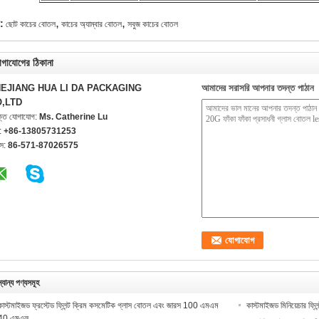
,
,
গ:
ছোট কাচের বোতল
কাচের অ্যাম্বার বোতল
সবুজ কাচের বোতল
গাযোগের ঠিকানা
EJIANG HUA LI DA PACKAGING
আমাদের সরাসরি আপনার তদন্ত পাঠান
,LTD
ক্তি যোগাযোগ:
Ms. Catherine Lu
:
+86-13805731253
ক্স:
86-571-87026575
্যান্য পণ্যসমূহ
কাস্টমাইজড ফ্রস্টেড ফ্লিন্ট ক্রিম কসমেটিক গ্লাস বোতল এবং জারস 100 এমএম
কাস্টমাইজড মিনিয়েচার ফ
40 এমএল