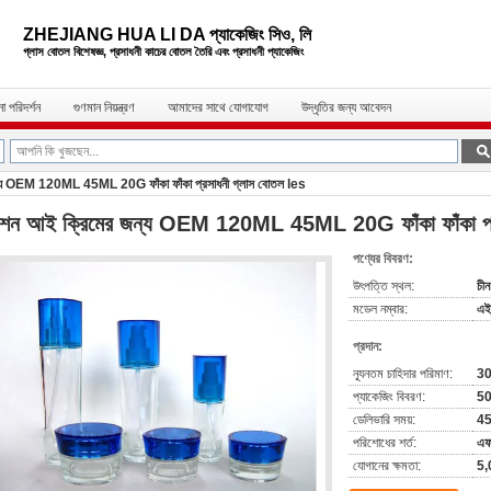
ZHEJIANG HUA LI DA প্যাকেজিং সিও, লি
গ্লাস বোতল বিশেষজ্ঞ, প্রসাধনী কাচের বোতল
তৈরি এবং প্রসাধনী প্যাকেজিং
া পরিদর্শন
গুণমান নিয়ন্ত্রণ
আমাদের সাথে যোগাযোগ
উদ্ধৃতির জন্য আবেদন
্য OEM 120ML 45ML 20G ফাঁকা ফাঁকা প্রসাধনী গ্লাস বোতল les
শন আই ক্রিমের জন্য OEM 120ML 45ML 20G ফাঁকা ফাঁকা প্র
পণ্যের বিবরণ:
উৎপত্তি স্থল:
চীন
মডেল নম্বার:
এই
প্রদান:
ন্যূনতম চাহিদার পরিমাণ:
3
প্যাকেজিং বিবরণ:
50
ডেলিভারি সময়:
4
পরিশোধের শর্ত:
এফ
যোগানের ক্ষমতা:
5,