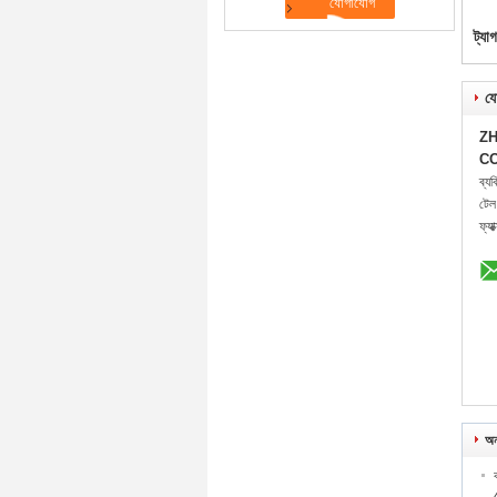
ট্যা
যো
ZH
CO
ব্য
টেল
ফ্যা
অন