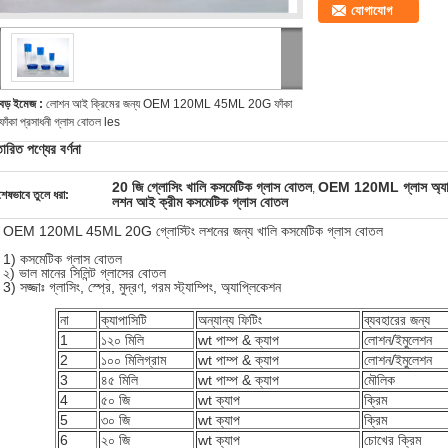
যোগাযোগ
বড় ইমেজ :
লোশন আই ক্রিমের জন্য OEM 120ML 45ML 20G ফাঁকা
ফাঁকা প্রসাধনী গ্লাস বোতল les
তারিত পণ্যের বর্ণনা
20 জি গ্লোসিং খালি কসমেটিক গ্লাস বোতল
OEM 120ML গ্লাস অ্যাম
,
শেষভাবে তুলে ধরা:
লশন আই ক্রীম কসমেটিক গ্লাস বোতল
OEM 120ML 45ML 20G গ্লোস্টিং লশনের জন্য খালি কসমেটিক গ্লাস বোতল
1) কসমেটিক গ্লাস বোতল
২) ভাল মানের সিলিন্ট গ্লাসের বোতল
3) সজ্জাঃ গ্লাসিং, স্প্রে, মুদ্রণ, গরম স্ট্যাম্পিং, অ্যাপ্লিকেশন
না
ক্যাপাসিটি
অন্যান্য ফিটিং
ব্যবহারের জন্য
1
১২০ মিলি
wt পাম্প & ক্যাপ
লোশন/ইমুলেশন
2
১০০ মিলিগ্রাম
wt পাম্প & ক্যাপ
লোশন/ইমুলেশন
3
৪৫ মিলি
wt পাম্প & ক্যাপ
মৌলিক
4
৫০ জি
wt ক্যাপ
ক্রিম
5
৩০ জি
wt ক্যাপ
ক্রিম
6
২০ জি
wt ক্যাপ
চোখের ক্রিম