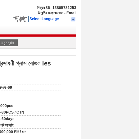
বিক্রয়
86--13805731253
উদ্ধৃতির জন্য আবেদন
-
Email
Select Language
অনুসন্ধান
সাধনী গ্লাস বোতল les
চএস -69
0000pcs
-80PCS / CTN
5-60days
ওবি সাংহাই
000,000 পিসি / মাস