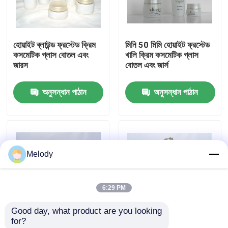
কারখানা পরিদর্শন
হোয়াইট ব্লাউন্ড ফ্রস্টেড ক্রিম
মিনি 50 মিমি হোয়াইট ফ্রস্টেড
কসমেটিক গ্লাস বোতল এবং
খালি ক্রিম কসমেটিক গ্লাস
গুণমান নিয়ন্ত্রণ
জারস
বোতল এবং জার্স
অনুসন্ধান পাঠান
অনুসন্ধান পাঠান
আমাদের সাথে যোগাযোগ
একটি উদ্ধৃতি অনুরোধ করুন
Melody
খালি গ্লাস বোতল
6:29 PM
কসমেটিক গ্লাস বোতল
Good day, what product are you looking 
for?
সুগন্ধি গ্লাস বোতল
কাস্টমাইজড হোয়াইট ফ্লিন্ট
OEM হোয়াইট ফ্রস্টড