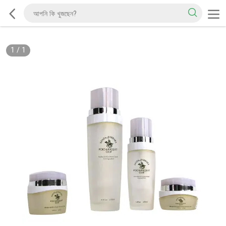
1
/
1