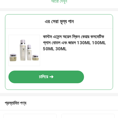
আরো দেখুন
এর সেরা মূল্য পান
কাস্টম এসেন্স অয়েল স্কিন কেয়ার কসমেটিক
গ্লাস বোতল এবং জারস 130ML 100ML
50ML 30ML
চালিয়ে
প্রস্তাবিত পণ্য