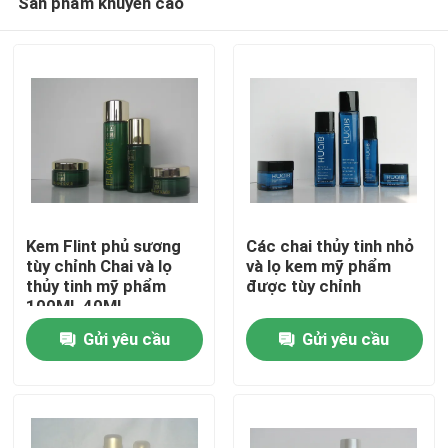
Sản phẩm khuyến cáo
Kem Flint phủ sương
Các chai thủy tinh nhỏ
tùy chỉnh Chai và lọ
và lọ kem mỹ phẩm
thủy tinh mỹ phẩm
được tùy chỉnh
100ML 40ML
Nhà
Gửi yêu cầu
Gửi yêu cầu
Sản phẩm
Về chúng tôi