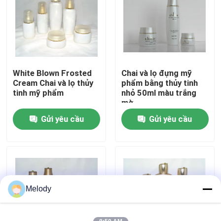
Chuyến tham quan nhà máy
Kiểm soát chất lượng
White Blown Frosted
Chai và lọ đựng mỹ
Cream Chai và lọ thủy
phẩm bằng thủy tinh
Liên hệ với chúng tôi
tinh mỹ phẩm
nhỏ 50ml màu trắng
mờ
Gửi yêu cầu
Gửi yêu cầu
Yêu cầu Đặt giá
Chai thủy tinh rỗng
Chai thủy tinh mỹ phẩm
Melody
Chai thủy tinh nước hoa