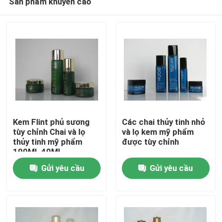
Sản phẩm khuyến cáo
Kem Flint phủ sương
Các chai thủy tinh nhỏ
tùy chỉnh Chai và lọ
và lọ kem mỹ phẩm
thủy tinh mỹ phẩm
được tùy chỉnh
100ML 40ML
Nhà
Gửi yêu cầu
Gửi yêu cầu
Sản phẩm
Về chúng tôi