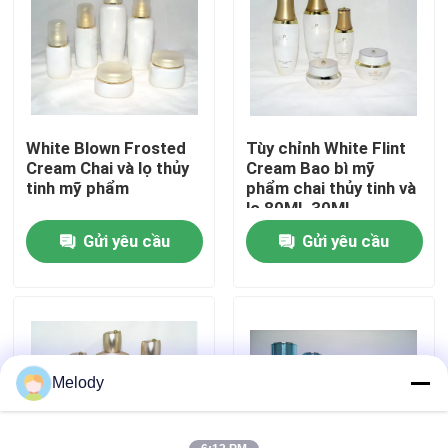
Chuyến tham quan nhà máy
Kiểm soát chất lượng
White Blown Frosted
Tùy chỉnh White Flint
Cream Chai và lọ thủy
Cream Bao bì mỹ
Liên hệ với chúng tôi
tinh mỹ phẩm
phẩm chai thủy tinh và
lọ 80ML 30ML
Gửi yêu cầu
Gửi yêu cầu
Yêu cầu Đặt giá
Chai thủy tinh rỗng
Chai thủy tinh mỹ phẩm
Melody
Chai thủy tinh nước hoa