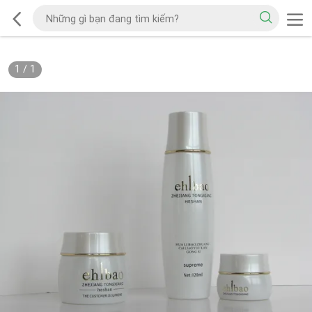
1
/
1