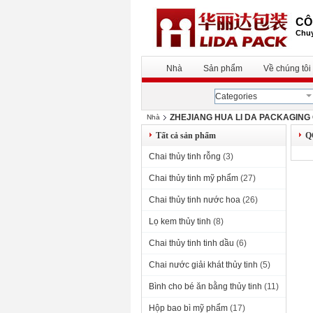
CÔ
Chuy
Nhà
Sản phẩm
Về chúng tôi
Categories
ZHEJIANG HUA LI DA PACKAGING C
Nhà
Tất cả sản phẩm
Q
Chai thủy tinh rỗng
(3)
Chai thủy tinh mỹ phẩm
(27)
Chai thủy tinh nước hoa
(26)
Lọ kem thủy tinh
(8)
Chai thủy tinh tinh dầu
(6)
Chai nước giải khát thủy tinh
(5)
Bình cho bé ăn bằng thủy tinh
(11)
Hộp bao bì mỹ phẩm
(17)