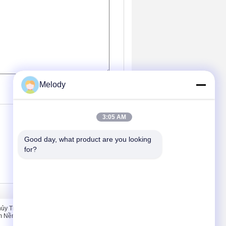
(
0
/ 3000)
Melody
3:05 AM
Good day, what product are you looking 
for?
Liên hệ với chúng tôi
ủy Tinh
Liên hệ với chúng tôi
m Nền Với
Yêu cầu Đặt giá