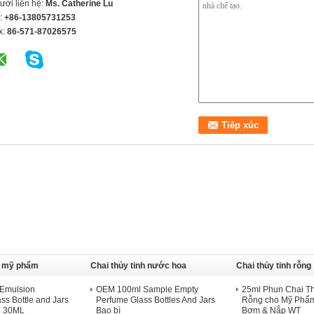
ười liên hệ:
Ms. Catherine Lu
l:
+86-13805731253
x:
86-571-87026575
nh mỹ phẩm
Chai thủy tinh nước hoa
Chai thủy tinh rỗng
d Emulsion
OEM 100ml Sample Empty
25ml Phun Chai Th
ss Bottle and Jars
Perfume Glass Bottles And Jars
Rỗng cho Mỹ Phẩ
 30ML
Bao bì
Bơm & Nắp WT