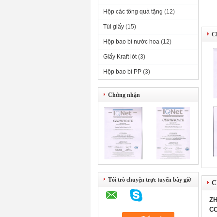
Hộp các tông quà tặng
(12)
Túi giấy
(15)
C
Hộp bao bì nước hoa
(12)
Giấy Kraft lót
(3)
Hộp bao bì PP
(3)
Chứng nhận
Tôi trò chuyện trực tuyến bây giờ
Ch
ZH
CO