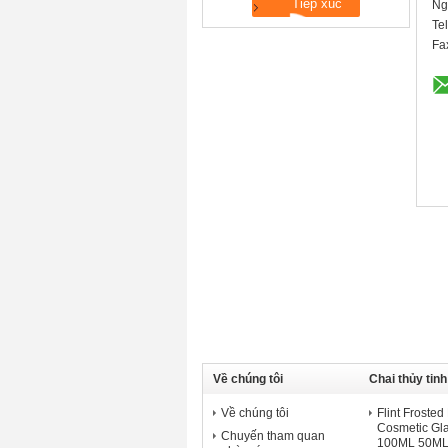
Ng
Te
Fa
Về chúng tôi
Chai thủy ti
Về chúng tôi
Flint Froste
Cosmetic Gla
Chuyến tham quan
100ML 50ML