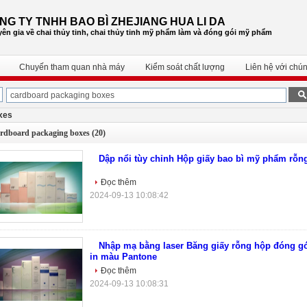
NG TY TNHH BAO BÌ ZHEJIANG HUA LI DA
ên gia về chai thủy tinh, chai thủy tinh mỹ phẩm
làm và đóng gói mỹ phẩm
Chuyến tham quan nhà máy
Kiểm soát chất lượng
Liên hệ với chún
xes
ardboard packaging boxes
(20)
Dập nổi tùy chỉnh Hộp giấy bao bì mỹ phẩm rỗn
Đọc thêm
2024-09-13 10:08:42
Nhập mạ bằng laser Băng giấy rỗng hộp đóng g
in màu Pantone
Đọc thêm
2024-09-13 10:08:31