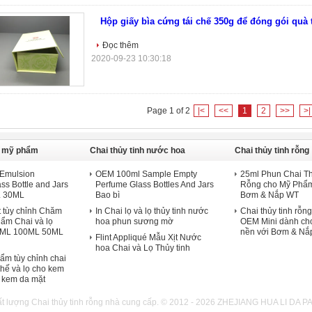
Hộp giấy bìa cứng tái chế 350g để đóng gói quà 
Đọc thêm
2020-09-23 10:30:18
Page 1 of 2
|<
<<
1
2
>>
>|
nh mỹ phẩm
Chai thủy tinh nước hoa
Chai thủy tinh rỗng
d Emulsion
OEM 100ml Sample Empty
25ml Phun Chai Th
ss Bottle and Jars
Perfume Glass Bottles And Jars
Rỗng cho Mỹ Phẩ
 30ML
Bao bì
Bơm & Nắp WT
t tùy chỉnh Chăm
In Chai lọ và lọ thủy tinh nước
Chai thủy tinh rỗng
ẩm Chai và lọ
hoa phun sương mờ
OEM Mini dành ch
30ML 100ML 50ML
nền với Bơm & Nắ
Flint Appliqué Mẫu Xịt Nước
hoa Chai và Lọ Thủy tinh
ẩm tùy chỉnh chai
 chế và lọ cho kem
 kem da mặt
hất lượng Chai thủy tinh rỗng nhà cung cấp. © 2012 - 2026 ZHEJIANG HUA LI DA 