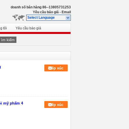
doanh số bán hàng
86--13805731253
Yêu cầu báo giá
-
Email
Select Language
g tôi
Yêu cầu báo giá
Tìm kiếm
g
Tiếp xúc
ói mỹ phẩm 4
Tiếp xúc