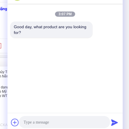
tặng
Tiếp xúc
3:07 PM
Good day, what product are you looking 
for?
Liên hệ với chúng tôi
ủy Tinh
Liên hệ với chúng tôi
m Nền Với
Yêu cầu Đặt giá
E-Mail
 dạng xịt
o Mỹ phẩm
Bản đồ trang web
p WT
PACKAGING CO,LTD. All Rights Reserved.