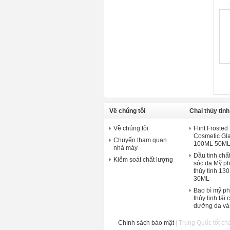
Về chúng tôi
Chai thủy ti
Về chúng tôi
Flint Froste
Cosmetic Gla
Chuyến tham quan
100ML 50ML
nhà máy
Dầu tinh chấ
Kiểm soát chất lượng
sóc da Mỹ ph
thủy tinh 1
30ML
Bao bì mỹ ph
thủy tinh tái
dưỡng da và
Chính sách bảo mật
| Trung Quốc tốt c