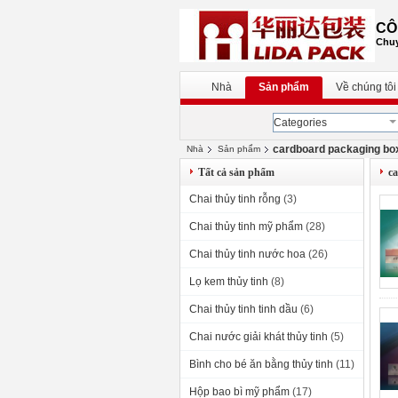
CÔ
Chuy
Nhà
Sản phẩm
Về chúng tôi
Categories
cardboard packaging bo
Nhà
Sản phẩm
Tất cả sản phẩm
c
Chai thủy tinh rỗng
(3)
Chai thủy tinh mỹ phẩm
(28)
Chai thủy tinh nước hoa
(26)
Lọ kem thủy tinh
(8)
Chai thủy tinh tinh dầu
(6)
Chai nước giải khát thủy tinh
(5)
Bình cho bé ăn bằng thủy tinh
(11)
Hộp bao bì mỹ phẩm
(17)