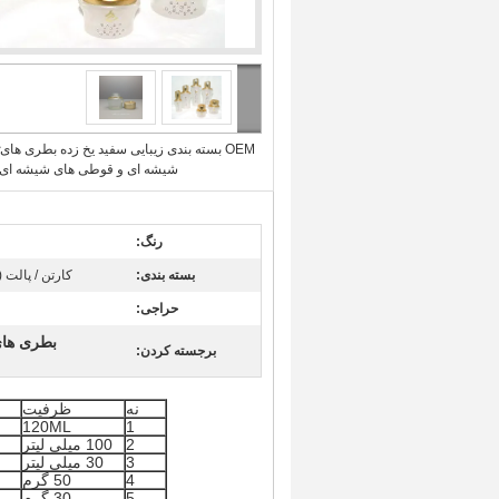
OEM بسته بندی زیبایی سفید یخ زده بطری های
شیشه ای و قوطی های شیشه ای ب
رنگ:
بسته بندی:
کارتن / پالت 
حراجی:
بطری های شیشه ا
برجسته کردن:
نه
ظرفیت
120ML
1
2
100 میلی لیتر
3
30 میلی لیتر
4
50 گرم
5
30 گرم