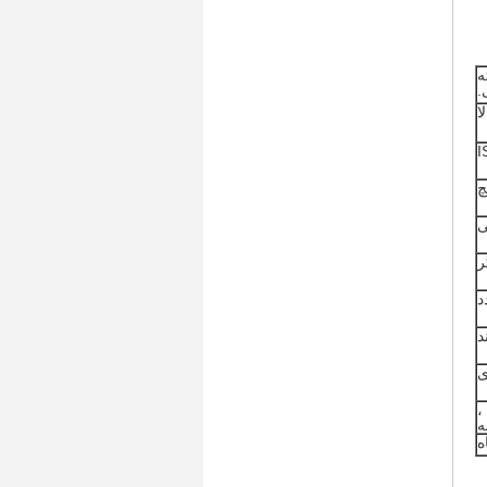
ه
.
ا
I
چ
ی
ر
د
ی
،
ه