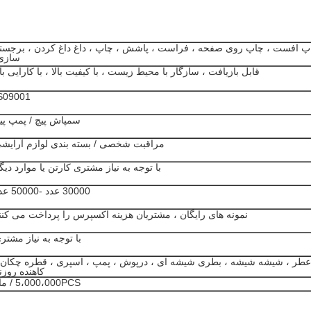
پ افست ، چاپ روی صفحه ، فراست ، پاشش ، چاپ ، داغ داغ کردن ، برجست
سازی
قابل بازیافت ، سازگار با محیط زیست ، با کیفیت بالا ، با کارایی بال
S09001
سمپاش پیچ / پمپ پی
مراقبت شخصی / بسته بندی لوازم آرایش
با توجه به نیاز مشتری کارتن یا موارد دیگ
30000 عدد -50000 عدد
نمونه های رایگان ، مشتریان هزینه اکسپرس را پرداخت می کنن
با توجه به نیاز مشتر
طر ، شیشه شیشه ، بطری شیشه ای ، درپوش ، پمپ ، اسپری ، قطره چکان 
کاهنده روزن
5،000،000PCS / ماه