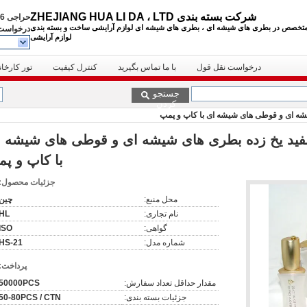
شرکت بسته بندی ZHEJIANG HUA LI DA ، LTD
حراجی
05731253
تخصص در بطری های شیشه ای ، بطری های شیشه ای لوازم آرایشی
ساخت و بسته بندی
درخواست 
لوازم آرایشی
درخواست نقل قول
با ما تماس بگیرید
کنترل کیفیت
تور کارخان
جستجو
کردن
ی سفید یخ زده بطری های شیشه ای و قوطی های شیشه 
با کاپ و پ
جزئیات محصول:
محل منبع:
چین
نام تجاری:
HL
گواهی:
ISO
شماره مدل:
HS-21
پرداخت:
مقدار حداقل تعداد سفارش:
50000PCS
جزئیات بسته بندی:
50-80PCS / CTN