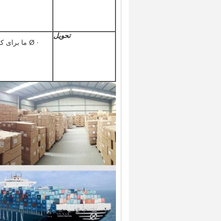
تحویل
· Ø ما برا