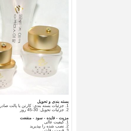
بسته بندی و تحویل
1. جزئیات بسته بندی: کارتن یا پالت صادرات ، بسته سفارشی موجود است.
2. جزئیات تحویل: 30-45 روز
مزیت - فایده - سود - منفعت
1. کیفیت عالی
2. نصب شده را بپذیرید
3. قیمت رقابتی