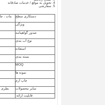
4. تحویل به موقع / خدمات صادقانه
5. سفارشی
دستکاری سطح
مات ، چا
ویژگی
صدور گواهینامه
نوع آب بندی
استفاده
بسته بندی
MOQ
نمونه ها
چاپ آرم
سایر محصولات
بطری ع
قابلیت ارائه: