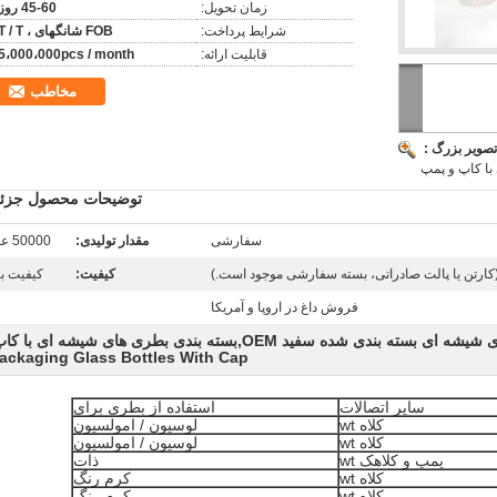
زمان تحویل:
45-60 روز
شرایط پرداخت:
FOB شانگهای ، T / T
قابلیت ارائه:
5،000،000pcs / month
مخاطب
تصویر بزرگ :
ا کاپ و پمپ
توضیحات محصول جزئی
سفارشی
مقدار تولیدی:
50000 عدد
(کارتن یا پالت صادراتی، بسته سفارشی موجود است.)
کیفیت:
کیفیت با
فروش داغ در اروپا و آمریکا
ی بسته بندی شده سفید OEM,بسته بندی بطری های شیشه ای با کاپ
ackaging Glass Bottles With Cap
سایر اتصالات
استفاده از بطری برای
کلاه wt
لوسیون / امولسیون
کلاه wt
لوسیون / امولسیون
پمپ و کلاهک wt
ذات
کلاه wt
کرم رنگ
کلاه wt
کرم رنگ