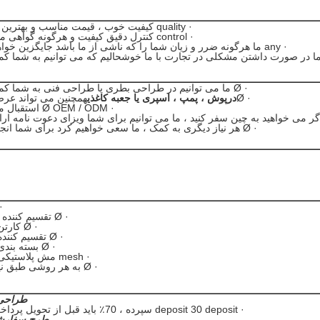
· quality کیفیت خوب ، قیمت مناسب و بهترین خدمات.
· control کنترل دقیق کیفیت و هرگونه گواهی مورد نیاز.
· any ما هرگونه ضرر و زیان شما را که ناشی از ما باشد جایگزین خواهیم کرد.
· Ø ما می توانیم در طراحی بطری یا طراحی فنی به شما کمک کنیم.
· Ø
درپوش ، پمپ ، اسپری یا جعبه کاغذی
همچنین می تواند عرض
· Ø OEM / ODM استقبال می شود.
· Ø هر نیاز دیگری به کمک ، ما سعی خواهیم کرد برای شما انجام دهیم.
· Ø 
· Ø تقسیم کننده + کارتن
· Ø کارتن + پالت
· Ø تقسیم کننده + پالت
· Ø بسته بندی + پالت
· mesh مش پلاستیکی + پالت
· Ø به هر روشی طبق نیاز شما.
طراحی
· deposit 30 deposit سپرده ، 70٪ باید قبل از تحویل پرداخت شود!
طرح سفارش